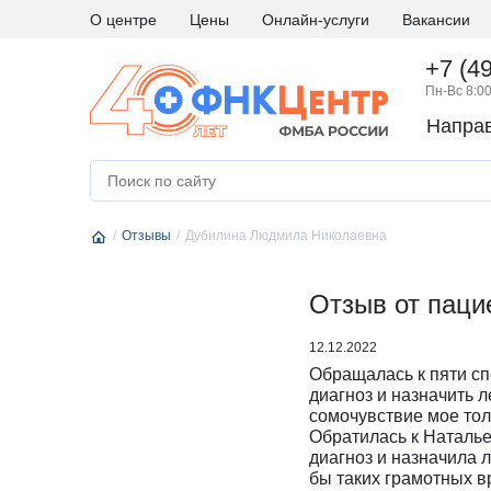
О центре
Цены
Онлайн-услуги
Вакансии
+7 (4
Пн-Вс 8:00
Напра
А
Абдоминальная хирургия
М
Медици
Аллергология и иммунология
Н
Невро
Отзывы
Андрология
Дубилина Людмила Николаевна
Нейро
Аритмология
Нейро
Б
Бариатрическая хирургия
Отзыв от паци
Нейро
Г
Гастроэнтерология
Нефро
12.12.2022
Гематология
О
Онкоги
Обращалась к пяти сп
Гинекология
Онкол
диагноз и назначить 
сомочувствие мое тол
Гинекология - эндокринология
Онкохи
Обратилась к Наталье
Д
Дерматовенерология
Ортод
диагноз и назначила 
бы таких грамотных в
Диетология
Остео