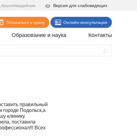
Версия для слабовидящих
Красногвардейская
Записаться к врачу
Онлайн-консультация
Образование и наука
Контакты
Анализы
Поликлиника
Диагностика
Стационар
Реабилитация
поставить правильный
Стоматология
м городе Подольск,а
шу клинику.
ие
Скорая помощь
ела, поставила
рофессионал!!! Всех
Онлайн-услуги