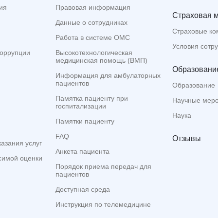
ия
Правовая информация
Страховая 
Данные о сотрудниках
Страховые ко
Работа в системе ОМС
Условия сотр
коррупции
Высокотехнологическая
медицинская помощь (ВМП)
Образование
Информация для амбулаторных
пациентов
Образование
Памятка пациенту при
Научные мер
госпитализации
Наука
Памятки пациенту
FAQ
Отзывы
казания услуг
Анкета пациента
симой оценки
Порядок приема передач для
пациентов
Доступная среда
Инструкция по телемедицине