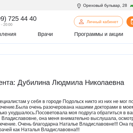
Ореховый бульвар, 28
99) 725 44 40
Личный кабинет
 - 20:00
вления
Врачи
Программы и акции
нская психология
С
Сосудистая хирургия
логия
Стоматология
офтальмология
Т
Терапия
урология
Торакальная хирургия
ента: Дубилина Людмила Николаевна
хирургия
Травматология и ортопедия
логия
У
Урология
некология
Ф
Физиотерапия
ециалистам у себя в городе Подольск никто из них не мог 
огия
Флебология
лечение.Была очень разочерована нашими докторами в мое
ько ухудшалось.Посоветовала моя подруга обратиться в ва
рургия
Х
Химиотерапевтическое отделен
 Владиславовне, она меня внимательно выслушала, осмотр
онтия
Хирургия
лечение. Очень благодарна Наталье Владиславовне!!! Она п
рачей как Наталья Владиславовна!!!
патия
Хирургия печени