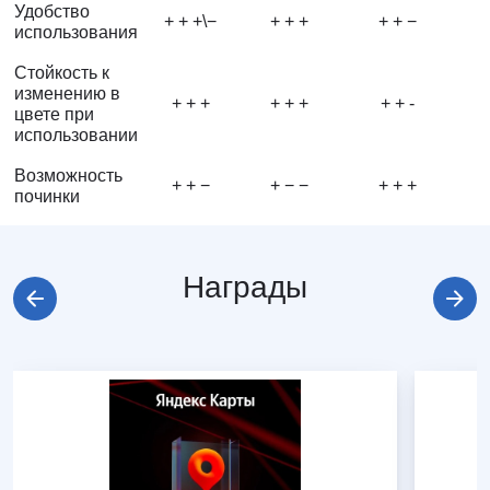
Удобство
+ + +\−
+ + +
+ + −
использования
Стойкость к
изменению в
+ + +
+ + +
+ + -
цвете при
использовании
Возможность
+ + −
+ − −
+ + +
починки
Награды