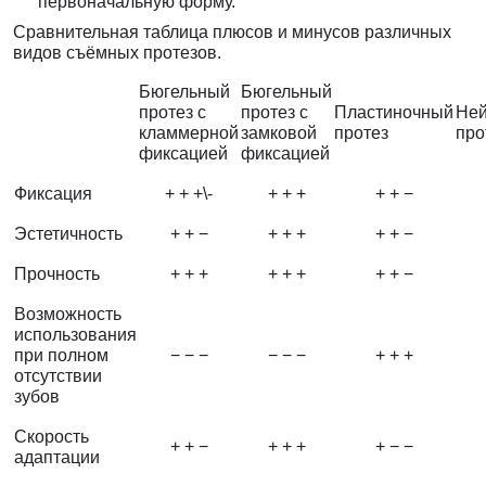
первоначальную форму.
Сравнительная таблица плюсов и минусов различных
видов съёмных протезов.
Бюгельный
Бюгельный
протез с
протез с
Пластиночный
Не
кламмерной
замковой
протез
про
фиксацией
фиксацией
Фиксация
+ + +\-
+ + +
+ + −
Эстетичность
+ + −
+ + +
+ + −
Прочность
+ + +
+ + +
+ + −
Возможность
использования
при полном
− − −
− − −
+ + +
отсутствии
зубов
Скорость
+ + −
+ + +
+ − −
адаптации