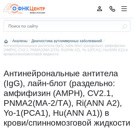
Анализы
Диагностика аутоиммунных заболеваний
Антинейрональные антитела (IgG), лайн-блот (раздельно: амфифизин
(АМРН), CV2.1, PNMА2(MА-2/TА), Ri(АNN А2), Yo-1(PCА1), Hu(АNN А1)) в
крови/спинномозговой жидкости
Антинейрональные антитела
(IgG), лайн-блот (раздельно:
амфифизин (АМРН), CV2.1,
PNMА2(MА-2/TА), Ri(АNN А2),
Yo-1(PCА1), Hu(АNN А1)) в
крови/спинномозговой жидкости