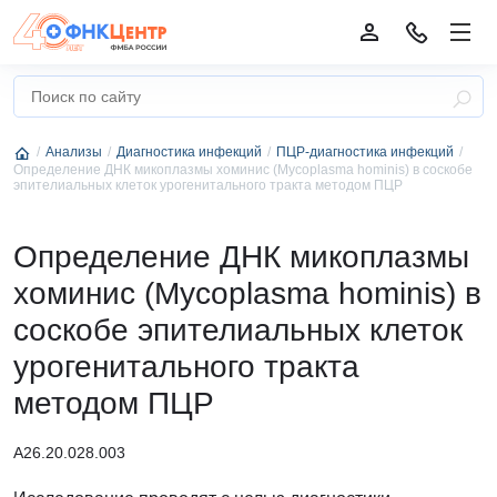
Анализы
Диагностика инфекций
ПЦР-диагностика инфекций
Определение ДНК микоплазмы хоминис (Mycoplasma hominis) в соскобе
эпителиальных клеток урогенитального тракта методом ПЦР
Определение ДНК микоплазмы
хоминис (Mycoplasma hominis) в
соскобе эпителиальных клеток
урогенитального тракта
методом ПЦР
А26.20.028.003