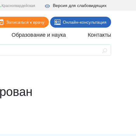
Версия для слабовидящих
Красногвардейская
Записаться к врачу
Онлайн-консультация
Образование и наука
Контакты
Анализы
Поликлиника
Диагностика
Стационар
ирован
Реабилитация
Стоматология
ие
Скорая помощь
Онлайн-услуги