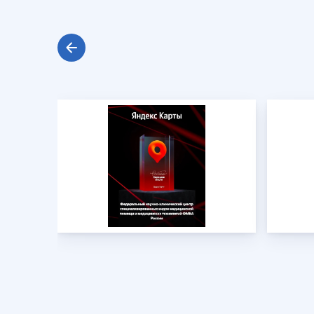
И
Инфекционные болезни
Отоне
К
Кардиология
Оторин
Кардиоонкология
Офтал
Кардиохирургия
П
Патоло
Кистевая хирургия
Пласти
Клиника абдоминальной хирургии
Подол
Клиника лечения боли
Психи
Клиника сахарного диабета
Психо
Колопроктология
Пульм
Косметология
Р
Радио
М
Маммология
Ревмат
Мануальная терапия
Регене
Рефле