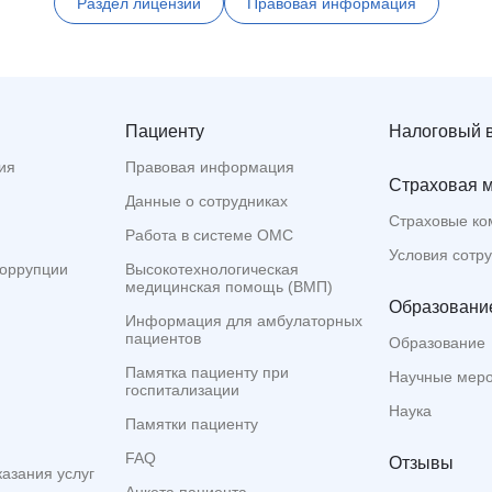
Раздел лицензии
Правовая информация
Пациенту
Налоговый 
ия
Правовая информация
Страховая 
Данные о сотрудниках
Страховые ко
Работа в системе ОМС
Условия сотр
коррупции
Высокотехнологическая
медицинская помощь (ВМП)
Образование
Информация для амбулаторных
пациентов
Образование
Памятка пациенту при
Научные мер
госпитализации
Наука
Памятки пациенту
FAQ
Отзывы
казания услуг