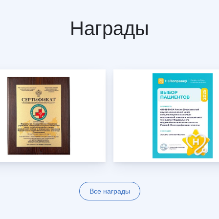
врология
Ц
Центр восстановления и
превентивной медицины
Награды
оларингология (ЛОР)
Центр снижения веса
ьмология
Центр спасения конечностей
гии головы и шеи
Центр хирургии грыж
ческая хирургия
Ч
Челюстно-лицевая хирургия
огия
Э
Эндокринная хирургия
атрия
Эндокринология
терапия
Эндокринология-диетология
онология
Эндоскопия
логия
Эстетическая гинекология
ология
ративная медицина
ксотерапия
Все награды