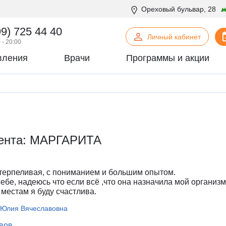
Ореховый бульвар, 28
99) 725 44 40
Личный кабинет
 - 20:00
вления
Врачи
Программы и акции
нская психология
С
Сосудистая хирургия
логия
Стоматология
офтальмология
Т
Терапия
урология
Торакальная хирургия
иента: МАРГАРИТА
хирургия
Травматология и ортопедия
логия
У
Урология
некология
Ф
Физиотерапия
терпеливая, с пониманием и большим опытом.
огия
Флебология
ебе, надеюсь что если всё ,что она назначила мой организм
 местам я буду счастлива.
рургия
Х
Химиотерапевтическое отделен
онтия
Хирургия
 Юлия Вячеславовна
патия
Хирургия печени
ывов