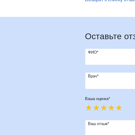
И
Инфекционные болезни
Отоне
К
Кардиология
Оторин
Кардиоонкология
Офтал
Кардиохирургия
П
Патоло
Оставьте от
Кистевая хирургия
Пласти
Клиника абдоминальной хирургии
Подол
ФИО*
Клиника лечения боли
Психи
Клиника сахарного диабета
Психо
Колопроктология
Пульм
Врач*
Косметология
Р
Радио
М
Маммология
Ревмат
Мануальная терапия
Ваша оценка*
Регене
Рефле
Ваш отзыв*