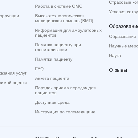
Страховые ко
Работа в системе ОМС
Условия сотр
коррупции
Высокотехнологическая
медицинская помощь (ВМП)
Образование
Информация для амбулаторных
пациентов
Образование
Памятка пациенту при
Научные мер
госпитализации
Наука
Памятки пациенту
FAQ
Отзывы
казания услуг
Анкета пациента
симой оценки
Порядок приема передач для
пациентов
Доступная среда
Инструкция по телемедицине