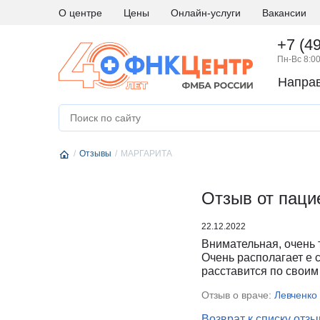
О центре
Цены
Онлайн-услуги
Вакансии
+7 (4
Пн-Вс 8:00
Напра
А
Абдоминальная хирургия
М
Медици
Аллергология и иммунология
Н
Невро
Отзывы
Андрология
МАРГАРИТА
Нейро
Аритмология
Нейро
Б
Бариатрическая хирургия
Отзыв от пац
Нейро
Г
Гастроэнтерология
Нефро
22.12.2022
Гематология
О
Онкоги
Внимательная, очень 
Гинекология
Онкол
Очень располагает е с
расставится по своим
Гинекология - эндокринология
Онкохи
Д
Дерматовенерология
Ортод
Отзыв о враче:
Левченко
Диетология
Остео
Возврат к списку отз