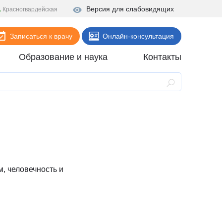
Версия для слабовидящих
Красногвардейская
Записаться к врачу
Онлайн-консультация
Образование и наука
Контакты
Анализы
Поликлиника
Диагностика
Стационар
Реабилитация
, человечность и
Стоматология
ие
Скорая помощь
Онлайн-услуги