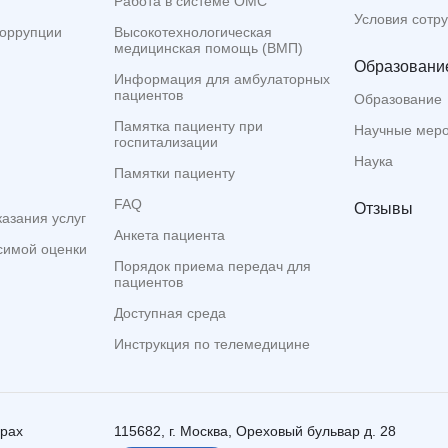
Работа в системе ОМС
Условия сотр
коррупции
Высокотехнологическая
медицинская помощь (ВМП)
Образование
Информация для амбулаторных
пациентов
Образование
Памятка пациенту при
Научные мер
госпитализации
Наука
Памятки пациенту
FAQ
Отзывы
казания услуг
Анкета пациента
симой оценки
Порядок приема передач для
пациентов
Доступная среда
Инструкция по телемедицине
ерах
115682, г. Москва, Ореховый бульвар д. 28