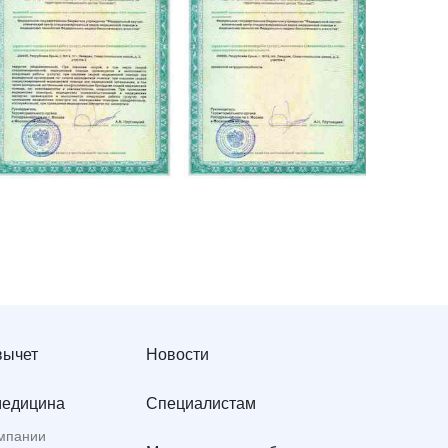
вычет
Новости
медицина
Специалистам
мпании