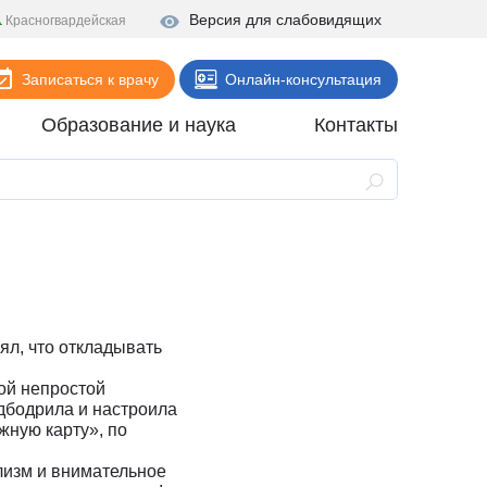
Версия для слабовидящих
Красногвардейская
Записаться к врачу
Онлайн-консультация
Образование и наука
Контакты
Анализы
Поликлиника
Диагностика
Стационар
Реабилитация
ял, что откладывать
Стоматология
ой непростой
одбодрила и настроила
ие
Скорая помощь
жную карту», по
Онлайн-услуги
изм и внимательное