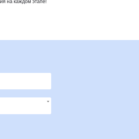
ния на каждом этапе!
Клиника Check-up
Центр профессиональной
патологии