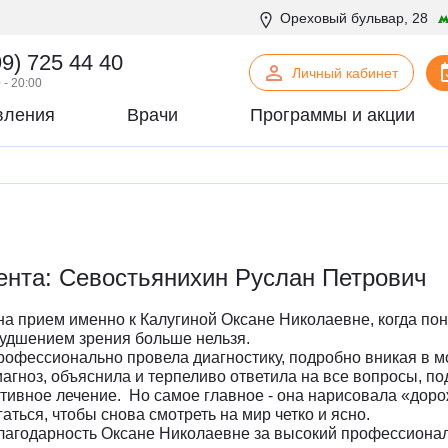
Ореховый бульвар, 28
99) 725 44 40
Личный кабинет
 - 20:00
вления
Врачи
Программы и акции
нская психология
С
Сосудистая хирургия
логия
Стоматология
офтальмология
Т
Терапия
урология
Торакальная хирургия
ента: Севостьянихин Руслан Петрович
хирургия
Травматология и ортопедия
логия
У
Урология
 на прием именно к Калугиной Оксане Николаевне, когда пон
некология
Ф
Физиотерапия
худшением зрения больше нельзя.
огия
Флебология
офессионально провела диагностику, подробно вникая в м
агноз, объяснила и терпеливо ответила на все вопросы, п
рургия
Х
Химиотерапевтическое отделен
тивное лечение. Но самое главное - она нарисовала «доро
онтия
Хирургия
аться, чтобы снова смотреть на мир четко и ясно.
агодарность Оксане Николаевне за высокий профессионал
патия
Хирургия печени