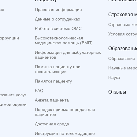
ия
Правовая информация
Страховая 
Данные о сотрудниках
Страховые ко
Работа в системе ОМС
Условия сотр
коррупции
Высокотехнологическая
медицинская помощь (ВМП)
Образование
Информация для амбулаторных
пациентов
Образование
Памятка пациенту при
Научные мер
госпитализации
Наука
Памятки пациенту
FAQ
Отзывы
казания услуг
Анкета пациента
симой оценки
Порядок приема передач для
пациентов
Доступная среда
Инструкция по телемедицине