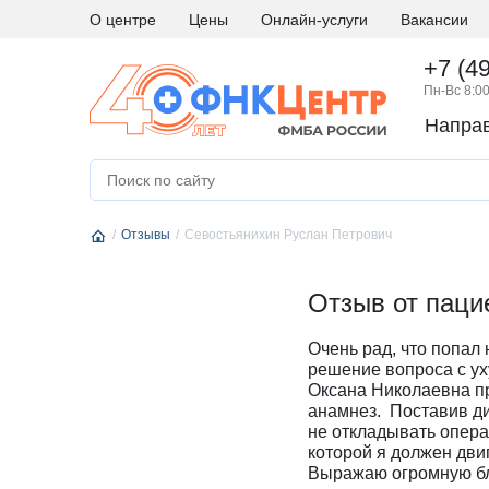
О центре
Цены
Онлайн-услуги
Вакансии
+7 (4
Пн-Вс 8:00
Напра
А
Абдоминальная хирургия
М
Медици
Аллергология и иммунология
Н
Невро
Отзывы
Андрология
Севостьянихин Руслан Петрович
Нейро
Аритмология
Нейро
Б
Бариатрическая хирургия
Отзыв от паци
Нейро
Г
Гастроэнтерология
Нефро
Очень рад, что попал
Гематология
О
Онкоги
решение вопроса с у
Гинекология
Онкол
Оксана Николаевна пр
анамнез. Поставив ди
Гинекология - эндокринология
Онкохи
не откладывать опера
Д
Дерматовенерология
Ортод
которой я должен двиг
Выражаю огромную бл
Диетология
Остео