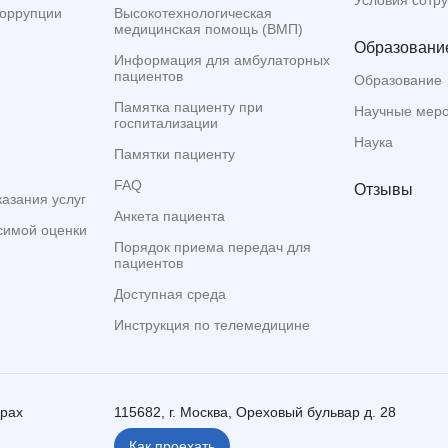
Условия сотр
коррупции
Высокотехнологическая
медицинская помощь (ВМП)
Образование
Информация для амбулаторных
пациентов
Образование
Памятка пациенту при
Научные мер
госпитализации
Наука
Памятки пациенту
FAQ
Отзывы
казания услуг
Анкета пациента
симой оценки
Порядок приема передач для
пациентов
Доступная среда
Инструкция по телемедицине
ерах
115682, г. Москва, Ореховый бульвар д. 28
Как проехать