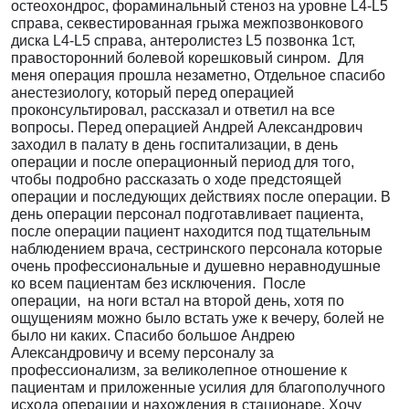
остеохондрос, фораминальный стеноз на уровне L4-L5
справа, секвестированная грыжа межпозвонкового
диска L4-L5 справа, антеролистез L5 позвонка 1ст,
правосторонний болевой корешковый синром. Для
меня операция прошла незаметно, Отдельное спасибо
анестезиологу, который перед операцией
проконсультировал, рассказал и ответил на все
вопросы. Перед операцией Андрей Александрович
заходил в палату в день госпитализации, в день
операции и после операционный период для того,
чтобы подробно рассказать о ходе предстоящей
операции и последующих действиях после операции. В
день операции персонал подготавливает пациента,
после операции пациент находится под тщательным
наблюдением врача, сестринского персонала которые
очень профессиональные и душевно неравнодушные
ко всем пациентам без исключения. После
операции, на ноги встал на второй день, хотя по
ощущениям можно было встать уже к вечеру, болей не
было ни каких. Спасибо большое Андрею
Александровичу и всему персоналу за
профессионализм, за великолепное отношение к
пациентам и приложенные усилия для благополучного
исхода операции и нахождения в стационаре. Хочу