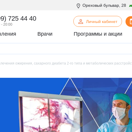
Ореховый бульвар, 28
99) 725 44 40
Личный кабинет
 - 20:00
вления
Врачи
Программы и акции
нская психология
С
Сосудистая хирургия
логия
Стоматология
лечения ожирения, сахарного диабета 2-го типа и метаболических расстройс
офтальмология
Т
Терапия
урология
Торакальная хирургия
хирургия
Травматология и ортопедия
логия
У
Урология
некология
Ф
Физиотерапия
огия
Флебология
рургия
Х
Химиотерапевтическое отделен
онтия
Хирургия
патия
Хирургия печени