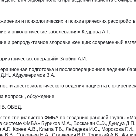
 ожирения и психологических и психиатрических расстройств
ние и онкологические заболевания» Кедрова А.Г.
ние и репродуктивное злоровье женщин: современный взгл
бариатрических операций» Злобин А.И.
перационная подготовка и послеоперационное ведение бар
Д.Н., Абдулкеримов З.А.
нности анестезиологического ведения пациента с ожирение
 на вопросы, обсуждение.
ЫВ. ОБЕД.
й стол специалистов ФМБА по созданию рабочей группы «М
в системе ФМБА» Буриков М.А., Восканян С.Э., Дундуа Д.П.
А.Г., Конев А.В., Клыпа Т.В., Лебедева И.С., Морозова Г.И.,
 В.В., Соловьев Н.А., Станкевич В.Р., Троицкий А.В., Фили