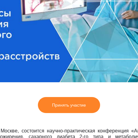
врология
Ц
Центр восстановления и
превентивной медицины
оларингология (ЛОР)
Центр снижения веса
ьмология
Центр спасения конечностей
гии головы и шеи
Центр хирургии грыж
ческая хирургия
Ч
Челюстно-лицевая хирургия
огия
Э
Эндокринная хирургия
атрия
Эндокринология
терапия
Эндокринология-диетология
онология
Эндоскопия
логия
Эстетическая гинекология
ология
ративная медицина
Принять участие
ксотерапия
в Москве, состоится научно-практическая конференция «
жирения, сахарного диабета 2-го типа и метаболич