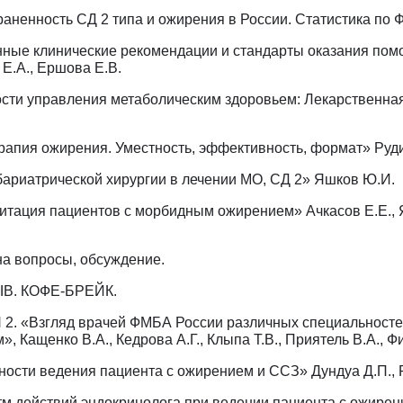
траненность СД 2 типа и ожирения в России. Статистика по
нные клинические рекомендации и стандарты оказания пом
Е.А., Ершова Е.В.
ости управления метаболическим здоровьем: Лекарственна
ерапия ожирения. Уместность, эффективность, формат» Руд
 бариатрической хирургии в лечении МО, СД 2» Яшков Ю.И.
литация пациентов с морбидным ожирением» Ачкасов Е.Е., 
 на вопросы, обсуждение.
ЫВ. КОФЕ-БРЕЙК.
 2. «Взгляд врачей ФМБА России различных специальносте
, Кащенко В.А., Кедрова А.Г., Клыпа Т.В., Приятель В.А., Ф
нности ведения пациента с ожирением и CCЗ» Дундуа Д.П., 
итм действий эндокринолога при ведении пациента с ожире