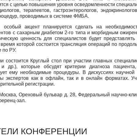
тся с целью повышения уровня осведомленности специали
иологов, терапевтов, гастроэнтерологов, эндокринологов
процедур, проводимых в системе ФМБА.
 особый акцент планируется сделать на необходимос
нтов с сахарным диабетом 2-го типа и морбидным ожире
ическую ценность для специалистов будет представлять
 время которой состоится трансляция операций по продол
 по РУ.
и состоится Круглый стол при участии главных специали
 и др.), которые обсудят критерии диагноза пациента
ует ему необходимые процедуры. В дискуссиях научной
сы экспертов как в офлайн, так и в онлайн форматах. У
рительной регистрации.
 Москва, Ореховый бульвар д. 28, Федеральный научно-к
ференц-зал.
ТЕЛИ КОНФЕРЕНЦИИ