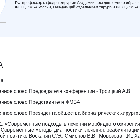
РФ, профессор кафедры хирургии Академии постдипломного образо
ФНКЦ ФМБА России, заведующий отделением хирургии ФНКЦ ФМБА 
А
ия
венное слово Председателя конференции - Троицкий А.В.
венное слово Представителя ФМБА
венное слово Президента общества бариатрических хирурго
 1. «Современные подходы в лечении морбидного ожирения
 Современные методы диагностики, лечения, реабилитации
й практике Восканян С.Э., Смирнов В.В., Морозова Г.И., Ха