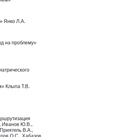
» Янко Л.А.
яд на проблему»
иатрического
м» Клыпа Т.В.
аршрутизация
, Иванов Ю.В.,
 Приятель В.А.,
ппов О.С., Хабазов