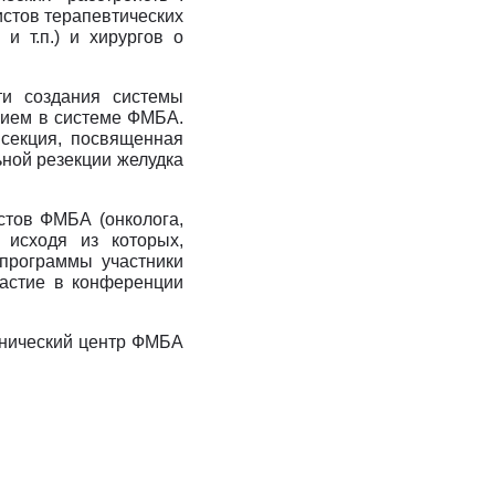
стов терапевтических
 и т.п.) и хирургов о
ти создания системы
нием в системе ФМБА.
 секция, посвященная
ьной резекции желудка
стов ФМБА (онколога,
, исходя из которых,
 программы участники
частие в конференции
линический центр ФМБА