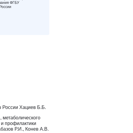
вания ФГБУ
России
в России Хациев Б.Б.
, метаболического
 и профилактики
базов Р.И., Конев А.В.