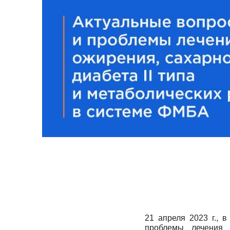
И
Инфекционные болезни
Отоне
К
Кардиология
Оторин
Кардиоонкология
Офтал
Кардиохирургия
П
Патоло
Кистевая хирургия
Пласти
Клиника абдоминальной хирургии
Подол
Клиника лечения боли
Психи
Клиника сахарного диабета
Психо
Колопроктология
Пульм
Косметология
Р
Радио
М
Маммология
Ревмат
Мануальная терапия
Регене
Рефле
21 апреля 2023 г., 
проблемы лечения о