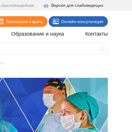
Версия для слабовидящих
Красногвардейская
Записаться к врачу
Онлайн-консультация
Образование и наука
Контакты
Анализы
Поликлиника
тв
Диагностика
Стационар
Реабилитация
Стоматология
ие
Скорая помощь
Онлайн-услуги