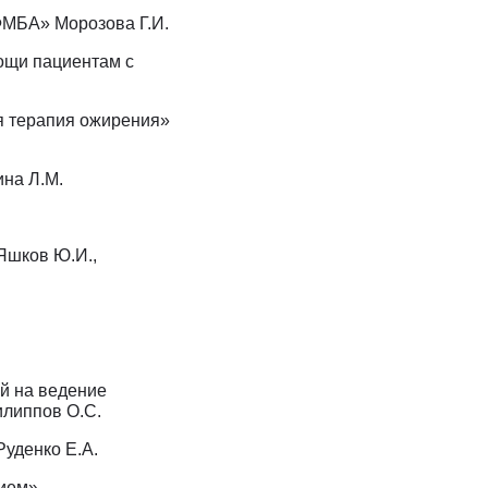
 ФМБА» Морозова Г.И.
ощи пациентам с
я терапия ожирения»
ина Л.М.
Яшков Ю.И.,
й на ведение
илиппов О.С.
Руденко Е.А.
нием»