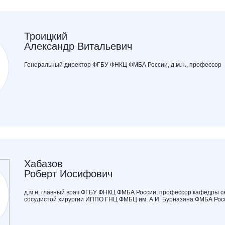
Троицкий
Александр Витальевич
Генеральный директор ФГБУ ФНКЦ ФМБА России, д.м.н., профессор
Хабазов
Роберт Иосифович
д.м.н, главный врач ФГБУ ФНКЦ ФМБА России, профессор кафедры с
сосудистой хирургии ИППО ГНЦ ФМБЦ им. А.И. Бурназяна ФМБА Рос