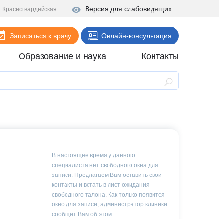
Версия для слабовидящих
Красногвардейская
Записаться к врачу
Онлайн-консультация
Образование и наука
Контакты
Анализы
Поликлиника
Диагностика
Стационар
Реабилитация
В настоящее время у данного
специалиста нет свободного окна для
Стоматология
записи. Предлагаем Вам оставить свои
контакты и встать в лист ожидания
ие
Скорая помощь
свободного талона. Как только появится
окно для записи, администратор клиники
Онлайн-услуги
сообщит Вам об этом.