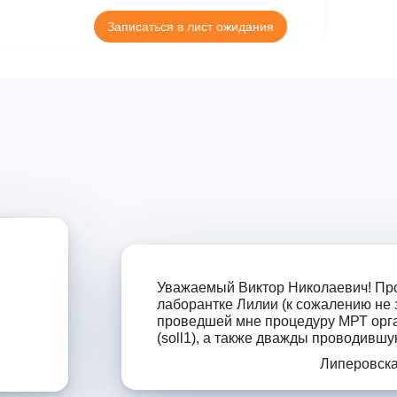
Клиника Check-up
Записаться в лист ожидания
Центр профессиональной
патологии
!
Уважаемый Виктор Николаевич! Про
лаборантке Лилии (к сожалению не 
проведшей мне процедуру МРТ орга
(soll1), а также дважды проводившую
Липеровска