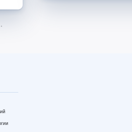
кий
огии