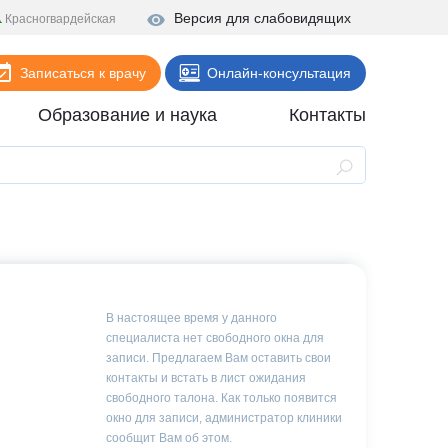
Версия для слабовидящих
Красногвардейская
Записаться к врачу
Онлайн-консультация
Образование и наука
Контакты
Анализы
Поликлиника
Диагностика
Стационар
Реабилитация
В настоящее время у данного
специалиста нет свободного окна для
Стоматология
записи. Предлагаем Вам оставить свои
контакты и встать в лист ожидания
ие
Скорая помощь
свободного талона. Как только появится
окно для записи, администратор клиники
Онлайн-услуги
сообщит Вам об этом.