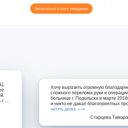
Клиника Check-up
Записаться в лист ожидания
Центр профессиональной
патологии
КЦ
Хочу выразить огромную благодарн
ое
сложного перелома руки и операци
й.
больнице г. Подольска в марте 2018г
 ...
и никто не давал благоприятных пр
ЧИТАТЬ ДАЛЕЕ
Старцева Тамара