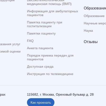
коррупции
Высокотехнологическая
медицинская помощь (ВМП)
Образование
Информация для амбулаторных
пациентов
Образование
Памятка пациенту при
Научные мер
госпитализации
Наука
Памятки пациенту
FAQ
Отзывы
казания услуг
Анкета пациента
симой оценки
Порядок приема передач для
пациентов
Доступная среда
Инструкция по телемедицине
ерах
115682, г. Москва, Ореховый бульвар д. 28
Как проехать