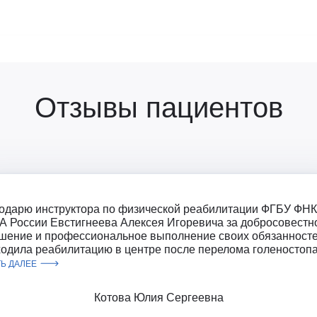
врология
Ц
Центр восстановления и
превентивной медицины
оларингология (ЛОР)
Центр снижения веса
ьмология
Центр спасения конечностей
гии головы и шеи
Центр хирургии грыж
ческая хирургия
Отзывы пациентов
Ч
Челюстно-лицевая хирургия
огия
Э
Эндокринная хирургия
атрия
Эндокринология
терапия
Эндокринология-диетология
онология
Эндоскопия
логия
Эстетическая гинекология
одарю инструктора по физической реабилитации ФГБУ ФН
ология
 России Евстигнеева Алексея Игоревича за добросовестн
ративная медицина
шение и профессиональное выполнение своих обязанносте
одила реабилитацию в центре после перелома голеностопа с
ксотерапия
ТЬ ДАЛЕЕ
Котова Юлия Сергеевна