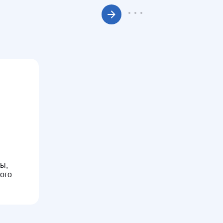
2008-2010 гг
ы,
Анестезиолог-реаниматолог выездной бриг
ого
Территориального Центра Медицины Катастр
Москвы