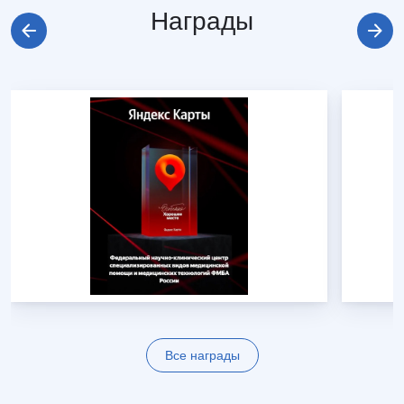
Награды
Все награды