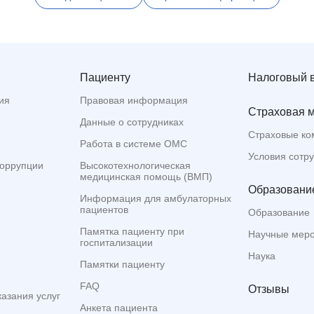
Пациенту
Налоговый 
ия
Правовая информация
Страховая 
Данные о сотрудниках
Страховые ко
Работа в системе ОМС
Условия сотр
коррупции
Высокотехнологическая
медицинская помощь (ВМП)
Образование
Информация для амбулаторных
пациентов
Образование
Памятка пациенту при
Научные мер
госпитализации
Наука
Памятки пациенту
FAQ
Отзывы
казания услуг
Анкета пациента