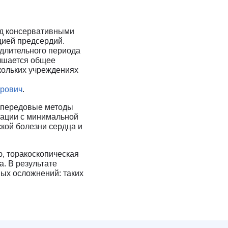
ед консервативными
цией предсердий.
 длительного периода
учшается общее
кольких учреждениях
ирович
.
 передовые методы
рации с минимальной
кой болезни сердца и
, торакоскопическая
а. В результате
ных осложнений: таких