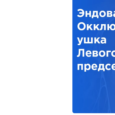
И
Инфекционные болезни
Отоне
К
Кардиология
Оторин
Кардиоонкология
Офтал
Кардиохирургия
П
Патоло
Кистевая хирургия
Пласти
Клиника абдоминальной хирургии
Подол
Клиника лечения боли
Психи
Клиника сахарного диабета
Психо
Колопроктология
Пульм
Косметология
Р
Радио
М
Маммология
Ревмат
Мануальная терапия
Регене
Рефле