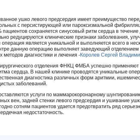
ованное ушко левого предсердия имеет преимущество пер
больных с персистирующей или пароксизмальной фибрилля
 пациентов сохраняется синусовый ритм сердца в течение
льно редуцируются клинические признаки заболевания, ул
 операция является уникальной и выполняется всего в нес
ентре данную операцию выполняет заведующий отделением
х методов диагностики и лечения -
Королев Сергей Владим
ирургического отделения ФНКЦ ФМБА успешно применяют
итма сердца. В нашей клинике проводятся уникальные опе
чественная диагностика различных форм аритмии, ишемичес
дистых заболеваний.
оставляются услуги по маммарокоронарному шунтированию
чных вен, задней стенки левого предсердия и ушивание ушк
одно сотням пациентов удается предотвратить ряд серьез
 сердечная недостаточность.