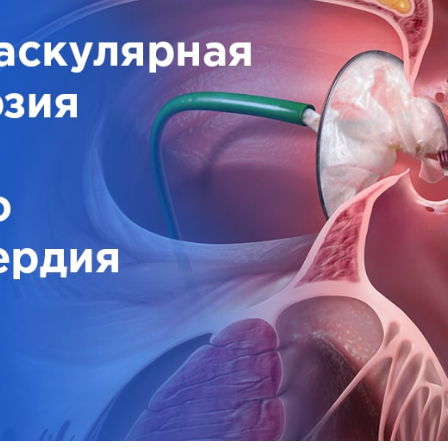
врология
Ц
Центр восстановления и
превентивной медицины
оларингология (ЛОР)
Центр снижения веса
ьмология
Центр спасения конечностей
гии головы и шеи
Центр хирургии грыж
ческая хирургия
Ч
Челюстно-лицевая хирургия
огия
Э
Эндокринная хирургия
атрия
Эндокринология
терапия
Эндокринология-диетология
онология
Эндоскопия
логия
Эстетическая гинекология
ология
ративная медицина
ксотерапия