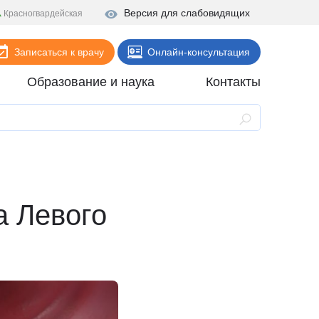
Версия для слабовидящих
Красногвардейская
Записаться к врачу
Онлайн-консультация
Образование и наука
Контакты
Анализы
Поликлиника
Диагностика
Стационар
а Левого
Реабилитация
Стоматология
ие
Скорая помощь
Онлайн-услуги