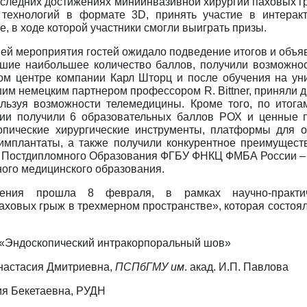
оследних достижениях миниинвазивной хирургии паховых 
технологий в формате 3D, принять участие в интерак
е, в ходе которой участники смогли выиграть призы.
ей мероприятия гостей ожидало подведение итогов и объя
вшие наибольшее количество баллов, получили возможно
ом центре компании Карл Шторц и после обучения на ун
м немецким партнером профессором R. Bittner, приняли 
льзуя возможности телемедицины. Кроме того, по итога
ции получили 6 образовательных баллов РОХ и ценные п
опические хирургические инструменты, платформы для 
имплантаты, а также получили конкурентное преимущест
 Постдипломного Образования ФГБУ ФНКЦ ФМБА России –
ого медицинского образования.
ения прошла 8 февраля, в рамках научно-практи
ховых грыж в трехмерном пространстве», которая состоя
 «Эндоскопический интракорпоральный шов»
Анастасия Дмитриевна,
ПСПбГМУ им
. акад. И.П. Павлова
ия Бекетаевна, РУДН