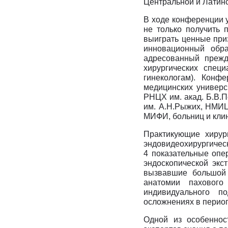
Центральной и Латин
В ходе конференции 
не только получить 
выиграть ценные при
инновационный обра
адресованный прежд
хирургических спец
гинекологам). Конф
медицинских универси
РНЦХ им. акад. Б.В.П
им. А.Н.Рыжих, НМИЦ
МИФИ, больниц и клин
Практикующие хирур
эндовидеохирургичес
4 показательные опе
эндоскопической экс
вызвавшие большой 
анатомии пахового
индивидуального п
осложнениях в перио
Одной из особеннос