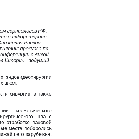
Клиника Check-up
Центр профессиональной
патологии
ом герниологов РФ,
сии и лабораторией
Минздрава России
риятий: прекурса по
конференции с живой
рл Шторц» - ведущий
о эндовидеохирургии
х школ.
ти хирургии, а также
нии косметического
ирургического шва с
по отработке паховой
овые места поборолись
ближайшего зарубежья,