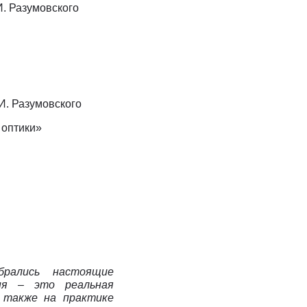
И. Разумовского
И. Разумовского
 оптики»
брались настоящие
вня – это реальная
 также на практике