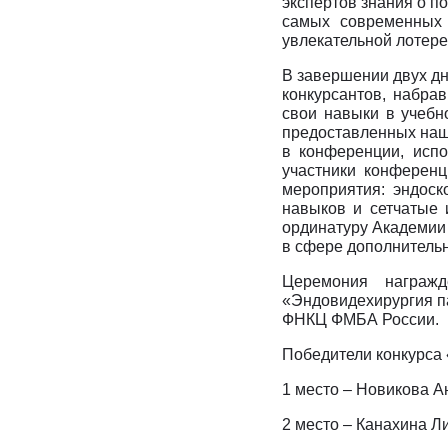
экспертов знания о п
самых современных 
увлекательной лотере
В завершении двух дн
конкурсантов, набра
свои навыки в учебн
предоставленных наши
в конференции, испо
участники конферен
мероприятия: эндоск
навыков и сетчатые 
ординатуру Академии
в сфере дополнительн
Церемония награжд
«Эндовидехирургия па
ФНКЦ ФМБА России.
Победители конкурса
1 место – Новикова 
2 место – Канахина Л