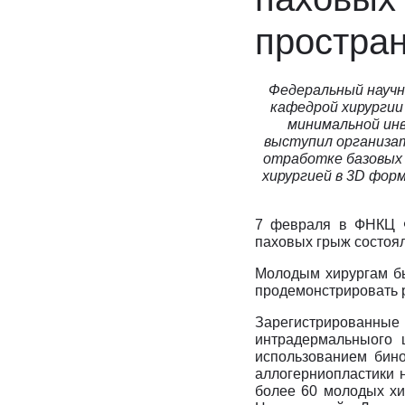
И
Инфекционные болезни
Отоне
простра
К
Кардиология
Оторин
Кардиоонкология
Офтал
Федеральный научн
Кардиохирургия
П
Патоло
кафедрой хирургии
Кистевая хирургия
Пласти
минимальной ин
выступил организат
Клиника абдоминальной хирургии
Подол
отработке базовых 
Клиника лечения боли
Психи
хирургией в 3D фор
Клиника сахарного диабета
Психо
Колопроктология
Пульм
7 февраля в ФНКЦ Ф
паховых грыж состоял
Косметология
Р
Радио
М
Маммология
Ревмат
Молодым хирургам бы
продемонстрировать 
Мануальная терапия
Регене
Зарегистрированны
Рефле
интрадермальныого 
использованием бино
аллогерниопластики н
более 60 молодых хир