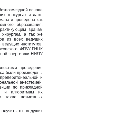
безвозмездной основе
ких конкурсах и даже
мана и проведена как
омного образования,
практикующим врачам
 хирургам, а так же
ков из всех ведущих
е ведущих институтов:
фосовского, ФГБУ ГНЦК
мной энергетики НИЯУ
жностями проведения
сса были произведены
 преперитонеальной и
ональной анестезией,
екции по прикладной
ов и алгоритмам их
 а также возможных
получить от ведущих