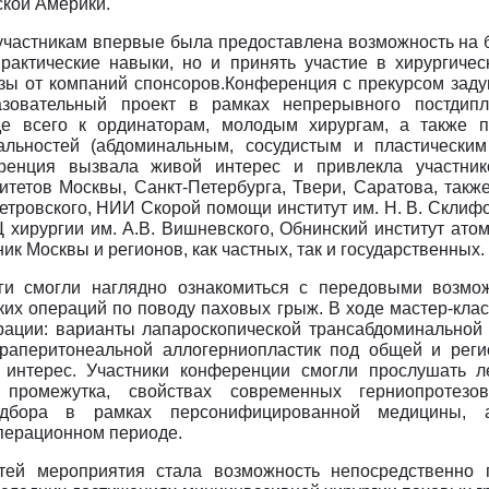
ской Америки.
участникам впервые была предоставлена возможность на 
практические навыки, но и принять участие в хирургичес
зы от компаний спонсоров.Конференция с прекурсом заду
зовательный проект в рамках непрерывного постдипл
е всего к ординаторам, молодым хирургам, а также 
иальностей (абдоминальным, сосудистым и пластическим
еренция вызвала живой интерес и привлекла участни
тетов Москвы, Санкт-Петербурга, Твери, Саратова, такж
етровского, НИИ Скорой помощи институт им. Н. В. Скли
 хирургии им. А.В. Вишневского, Обнинский институт ато
ик Москвы и регионов, как частных, так и государственных.
ги смогли наглядно ознакомиться с передовыми возмо
ких операций по поводу паховых грыж. В ходе мастер-кла
рации: варианты лапароскопической трансабдоминальной
траперитонеальной аллогерниопластик под общей и реги
интерес. Участники конференции смогли прослушать л
 промежутка, свойствах современных герниопротез
одбора в рамках персонифицированной медицины,
перационном периоде.
тей мероприятия стала возможность непосредственно 