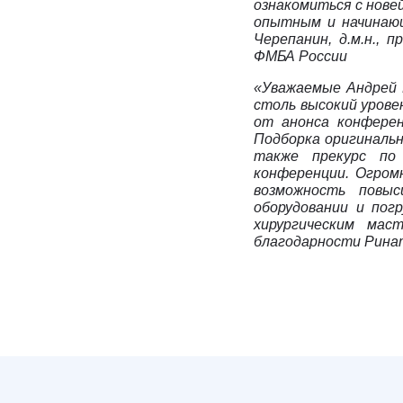
ознакомиться с нове
опытным и начинающ
Черепанин, д.м.н., 
ФМБА России
«Уважаемые Андрей 
столь высокий уров
от анонса конферен
Подборка оригинальн
также прекурс по
конференции.
Огромн
возможность повы
оборудовании и пог
хирургическим мас
благодарности Ринат