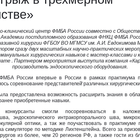
врология
Ц
Центр восстановления и
нстве»
превентивной медицины
оларингология (ЛОР)
Центр снижения веса
ьмология
Центр спасения конечностей
о-клинический центр ФМБА России совместно с Обществ
гии головы и шеи
 Академии постдипломного образования ФНКЦ ФМБА Рос
Центр хирургии грыж
ческая хирургия
вазивной хирургии ФГБОУ ВО МГМСУ им. А.И. Евдокимова 
Ч
Челюстно-лицевая хирургия
ором сразу двух масштабных научно-практических мероп
огия
мануальных хирургических навыков с мастер-классами и 
Э
Эндокринная хирургия
атрия
мате . Партнером мероприятия выступила компания «Ка
Эндокринология
производитель эндоскопического оборудования.
терапия
Эндокринология-диетология
онология
МБА России впервые в России в рамках практикума п
Эндоскопия
ось соревнование представителей̆ различных хирургически
логия
Эстетическая гинекология
ология
ла предоставлена возможность расширить знания в облас
ранее приобретенные навыки.
ративная медицина
е конкурсанты смогли посоревноваться в наложе
ксотерапия
шва, эндоскопического интракорпорального шва, микрох
кулярной оптики, а так же поучаствовать в практикуме 
а симуляторе по методике Лихтенштейна. Всего за приз
ургов из более, чем 20 регионов РФ, а также гости из 