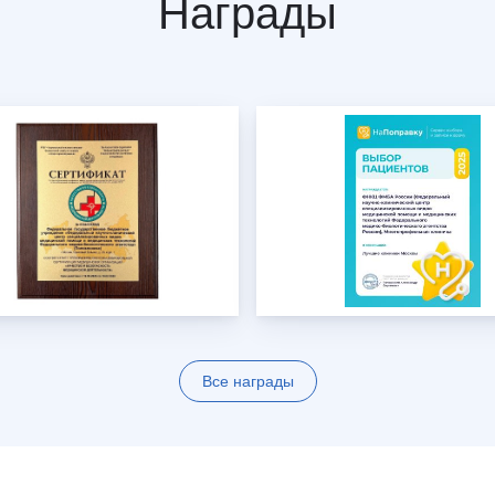
Награды
Все награды