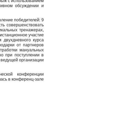
грыж с использованием
тивном обсуждении и
вление победителей: 9
сть совершенствовать
икальных тренажерах,
дистанционное участие
м двухдневного курса
одарки от партнеров
отработки мануальных
во при поступлении в
 ведущей организации
ческой конференции
лась в конференц-зале