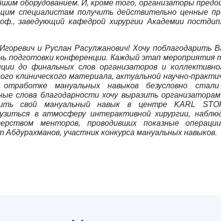
йшим оборудованием. И, кроме того, организаторы пред
им специалистам получить действительно ценные пр
проф., заведующий кафедрой хирургии Академии постди
Игоревич и Руслан Расулжанович!
Хочу поблагодарить В
ень подготовки конференции. Каждый этап мероприятия 
ции до финальных слов организаторов и коллективн
ого клинического материала, актуальной научно-практи
 отработке мануальных навыков безусловно стали
ые слова благодарности хочу выразить организаторам
сить свой мануальный навык в центре
KARL
STO
рузиться в атмосферу интерактивной хирургии, наблю
терством менторов
, проводивших показные операц
 Абдурахманов, участник конкурса мануальных навыков.