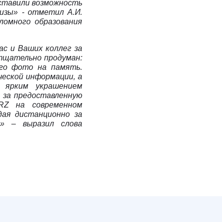
оставили возможность
изы» - отметил А.И.
пломного образования
ас и Ваших коллег за
тщательно продуман:
ого фото на память.
ческой информации, а
 ярким украшением
 за предоставленную
RZ
на современном
дая дистанционно за
ии»
– выразил слова