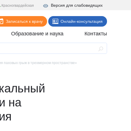
Версия для слабовидящих
Красногвардейская
Записаться к врачу
Онлайн-консультация
Образование и наука
Контакты
Анализы
Поликлиника
я паховых грыж в трехмерном пространстве»
Диагностика
Стационар
икальный
Реабилитация
и на
Стоматология
ия
ие
Скорая помощь
Онлайн-услуги