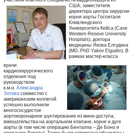
США,
заместителя
директора центра хирургии
корня аорты Госпиталя
Кливлендского
Университета Кейса (Case
Western Reseve University
Hospitals),
доктора
медицины Якова Елгудина
(MD, PhD Yakov Elgudin). В
рамках мастер-класса
врачи
кардиохирургического
отделения под
руководством
к.м.н.
Александра
Зотова
совместно с
американским коллегой
успешно выполнили
многососудистое
аортокоронарное шунтирование из мини-доступа,
вмешательства на аортальном клапане, корне и дуге
аорты (в том числе операцию Бенталла – Де Боно и
операцию Дэвида). Также были совместно обсуждены