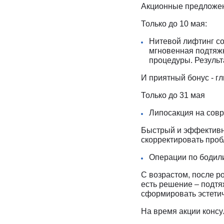
Акционные предложен
Только до 10 мая:
Нитевой лифтинг со
мгновенная подтяжк
процедуры. Результа
И приятный бонус - г
Только до 31 мая
Липосакция на сов
Быстрый и эффективн
скорректировать про
Операции по бодил
С возрастом, после р
есть решение – подтя
сформировать эстети
На время акции консул