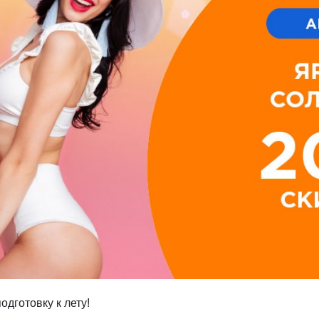
врология
Ц
Центр восстановления и
превентивной медицины
оларингология (ЛОР)
Центр снижения веса
ьмология
Центр спасения конечностей
гии головы и шеи
Центр хирургии грыж
ческая хирургия
Ч
Челюстно-лицевая хирургия
огия
Э
Эндокринная хирургия
атрия
Эндокринология
терапия
Эндокринология-диетология
онология
Эндоскопия
логия
Эстетическая гинекология
ология
ративная медицина
ксотерапия
одготовку к лету!