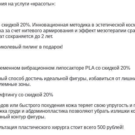
ия на услуги «красоты»:
 скидкой 20%. Инновационная методика в эстетической кос
а за счет нитевого армирования и эффект мезотерапии сра
т сохраняется до 2 лет.
ликолевый пилинг в подарок!
ременном вибрационном липосакторе PLA со скидкой 20%
ый способ достичь идеальной фигуры, избавиться от лишн
блемные зоны.
ифтингу со скидкой 20%
одов или быстрого похудения кожа теряет свою упругость 
жка груди и абдоминопластика позволяют убрать излишки ко
чный контур фигуры.
ьтация пластического хирурга стоит всего 500 рублей!