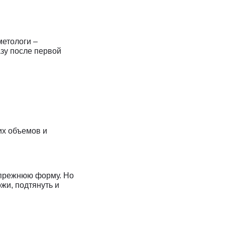
метологи –
зу после первой
их объемов и
и прежнюю форму. Но
жи, подтянуть и