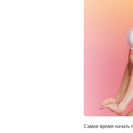
И
Инфекционные болезни
Отоне
К
Кардиология
Оторин
Кардиоонкология
Офтал
Кардиохирургия
П
Патоло
Кистевая хирургия
Пласти
Клиника абдоминальной хирургии
Подол
Клиника лечения боли
Психи
Клиника сахарного диабета
Психо
Колопроктология
Пульм
Косметология
Р
Радио
М
Маммология
Ревмат
Мануальная терапия
Регене
Рефле
Самое время начать п