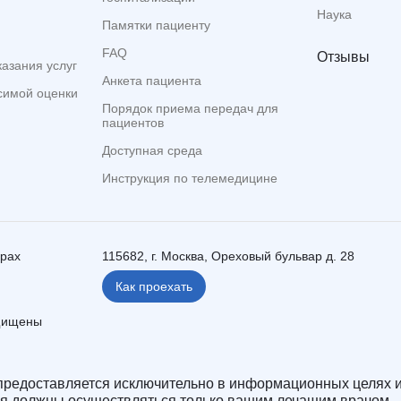
Наука
Памятки пациенту
FAQ
Отзывы
казания услуг
Анкета пациента
симой оценки
Порядок приема передач для
пациентов
Доступная среда
Инструкция по телемедицине
ерах
115682, г. Москва, Ореховый бульвар д. 28
Как проехать
ащищены
редоставляется исключительно в информационных целях и
ия должны осуществляться только вашим лечащим врачом.