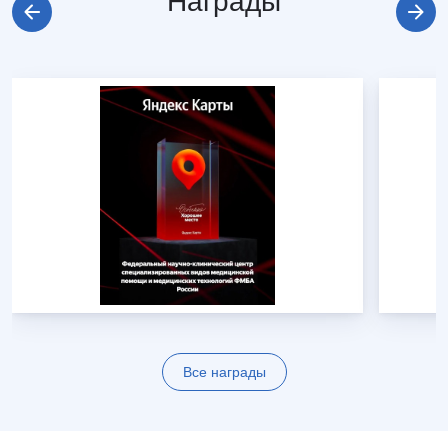
Награды
Все награды