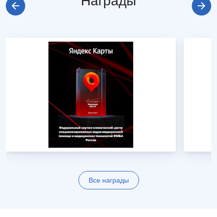
Награды
Все награды