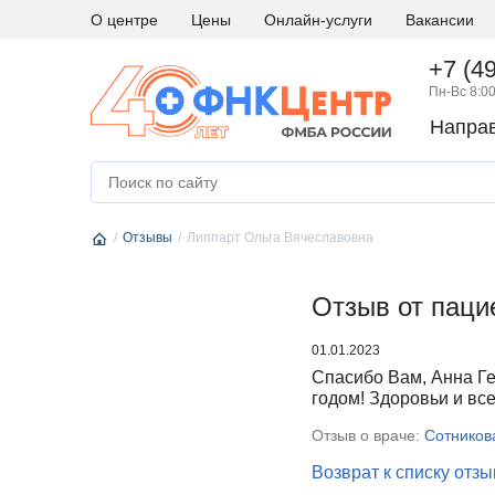
О центре
Цены
Онлайн-услуги
Вакансии
+7 (4
Пн-Вс 8:00
Напра
А
Абдоминальная хирургия
М
Медици
Аллергология и иммунология
Н
Невро
Отзывы
Андрология
Липпарт Ольга Вячеславовна
Нейро
Аритмология
Нейро
Б
Бариатрическая хирургия
Отзыв от паци
Нейро
Г
Гастроэнтерология
Нефро
01.01.2023
Гематология
О
Онкоги
Спасибо Вам, Анна Г
Гинекология
Онкол
годом! Здоровьи и все
Гинекология - эндокринология
Онкохи
Отзыв о враче:
Сотников
Д
Дерматовенерология
Ортод
Возврат к списку отз
Диетология
Остео