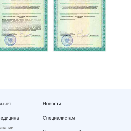
вычет
Новости
медицина
Специалистам
мпании