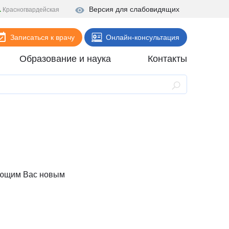
Версия для слабовидящих
Красногвардейская
Записаться к врачу
Онлайн-консультация
Образование и наука
Контакты
Анализы
Поликлиника
Диагностика
Стационар
Реабилитация
пающим Вас новым
Стоматология
ие
Скорая помощь
Онлайн-услуги