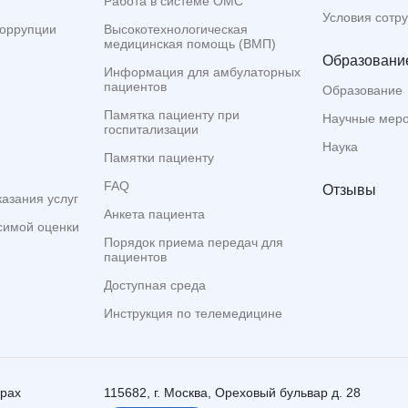
Работа в системе ОМС
Условия сотр
коррупции
Высокотехнологическая
медицинская помощь (ВМП)
Образование
Информация для амбулаторных
пациентов
Образование
Памятка пациенту при
Научные мер
госпитализации
Наука
Памятки пациенту
FAQ
Отзывы
казания услуг
Анкета пациента
симой оценки
Порядок приема передач для
пациентов
Доступная среда
Инструкция по телемедицине
ерах
115682, г. Москва, Ореховый бульвар д. 28