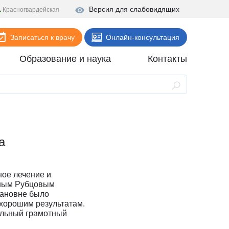
Версия для слабовидящих
Красногвардейская
Записаться к врачу
Онлайн-консультация
Образование и наука
Контакты
Анализы
Поликлиника
Диагностика
а
Стационар
Реабилитация
ное лечение и
Стоматология
шным Рубцовым
пановне было
ие
Скорая помощь
 хорошим результатам.
альный грамотный
Онлайн-услуги