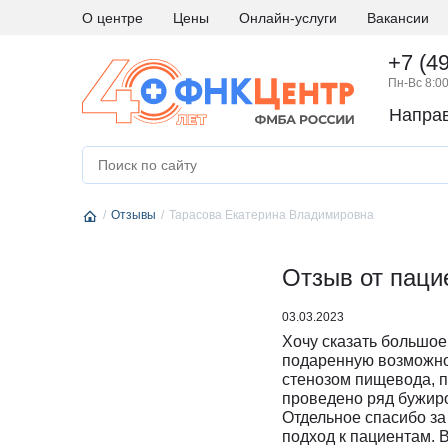
О центре
Цены
Онлайн-услуги
Вакансии
+7 (4
Пн-Вс 8:00
Напра
А
Абдоминальная хирургия
М
Медици
Аллергология и иммунология
Н
Невро
Отзывы
Андрология
Тарасова Екатерина Владимировна
Нейро
Аритмология
Нейро
Б
Бариатрическая хирургия
Отзыв от паци
Нейро
Г
Гастроэнтерология
Нефро
03.03.2023
Гематология
О
Онкоги
Хочу сказать большо
Гинекология
Онкол
подаренную возможно
стенозом пищевода, 
Гинекология - эндокринология
Онкохи
проведено ряд бужиро
Д
Дерматовенерология
Ортод
Отдельное спасибо за
подход к пациентам. 
Диетология
Остео