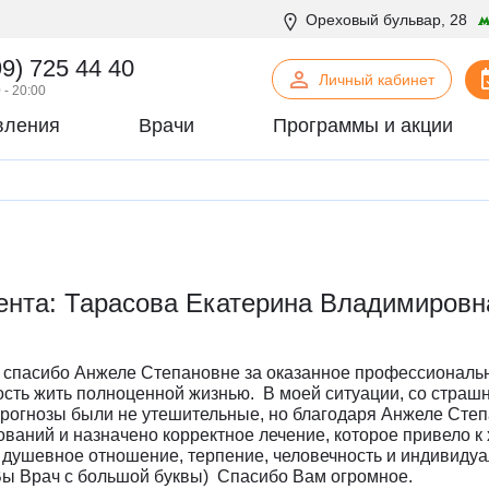
Ореховый бульвар, 28
99) 725 44 40
Личный кабинет
 - 20:00
вления
Врачи
Программы и акции
нская психология
С
Сосудистая хирургия
логия
Стоматология
офтальмология
Т
Терапия
урология
Торакальная хирургия
ента: Тарасова Екатерина Владимировн
хирургия
Травматология и ортопедия
логия
У
Урология
некология
Ф
Физиотерапия
е спасибо Анжеле Степановне за оказанное профессиональ
огия
Флебология
сть жить полноценной жизнью. В моей ситуации, со стра
прогнозы были не утешительные, но благодаря Анжеле Сте
рургия
Х
Химиотерапевтическое отделен
ваний и назначено корректное лечение, которое привело к
онтия
Хирургия
 душевное отношение, терпение, человечность и индивиду
Вы Врач с большой буквы) Спасибо Вам огромное.
патия
Хирургия печени