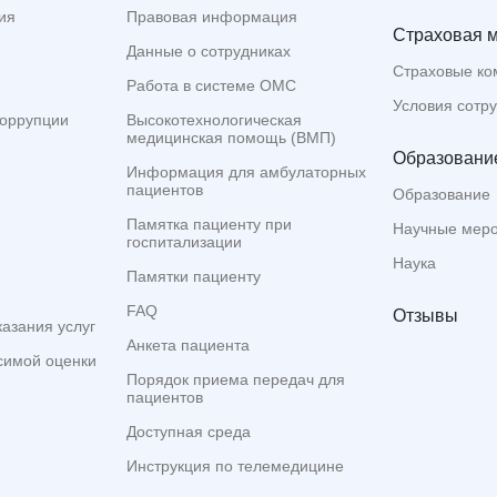
ия
Правовая информация
Страховая 
Данные о сотрудниках
Страховые ко
Работа в системе ОМС
Условия сотр
коррупции
Высокотехнологическая
медицинская помощь (ВМП)
Образование
Информация для амбулаторных
пациентов
Образование
Памятка пациенту при
Научные мер
госпитализации
Наука
Памятки пациенту
FAQ
Отзывы
казания услуг
Анкета пациента
симой оценки
Порядок приема передач для
пациентов
Доступная среда
Инструкция по телемедицине