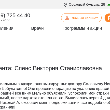
Ореховый бульвар, 28
99) 725 44 40
Личный кабинет
 - 20:00
вления
Врачи
Программы и акции
нская психология
С
Сосудистая хирургия
логия
Стоматология
офтальмология
Т
Терапия
урология
Торакальная хирургия
ента: Спенс Виктория Станиславовна
хирургия
Травматология и ортопедия
логия
У
Урология
некология
Ф
Физиотерапия
ниальным эндокринологам-хирургам: доктору Соловьеву Ни
огия
Флебология
 Ербулатовне! Они провели операцию по удалению правой
рацией все внимательно объяснили, успокоили мои страхи
рургия
Х
Химиотерапевтическое отделен
ький, после наркоза отошла легло. Выписалась через 4 дня
онтия
Хирургия
Николай Алексеевич меня поддерживали и все подробно об
хранили!
патия
Хирургия печени