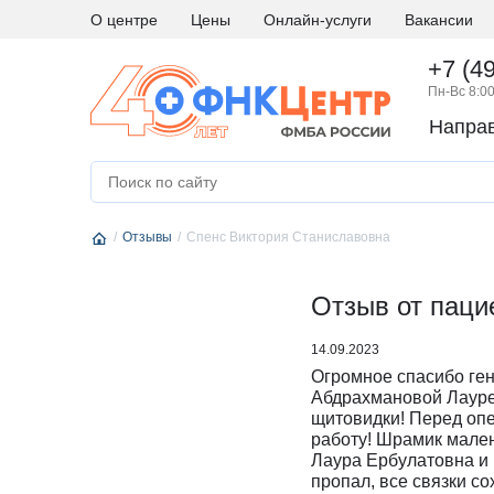
О центре
Цены
Онлайн-услуги
Вакансии
+7 (4
Пн-Вс 8:00
Напра
А
Абдоминальная хирургия
М
Медици
Аллергология и иммунология
Н
Невро
Отзывы
Андрология
Спенс Виктория Станиславовна
Нейро
Аритмология
Нейро
Б
Бариатрическая хирургия
Отзыв от паци
Нейро
Г
Гастроэнтерология
Нефро
14.09.2023
Гематология
О
Онкоги
Огромное спасибо ге
Гинекология
Онкол
Абдрахмановой Лауре
щитовидки! Перед опе
Гинекология - эндокринология
Онкохи
работу! Шрамик мален
Д
Дерматовенерология
Ортод
Лаура Ербулатовна и 
пропал, все связки со
Диетология
Остео