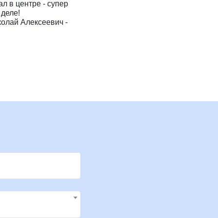
 в центре - супер
Клиника Check-up
 деле!
колай Алексеевич -
Центр профессиональной
патологии