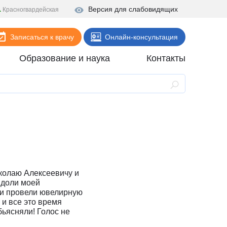
Версия для слабовидящих
Красногвардейская
Записаться к врачу
Онлайн-консультация
Образование и наука
Контакты
Анализы
Поликлиника
Диагностика
Стационар
Реабилитация
колаю Алексеевичу и
Стоматология
 доли моей
 и провели ювелирную
ие
Скорая помощь
 и все это время
ьясняли! Голос не
Онлайн-услуги