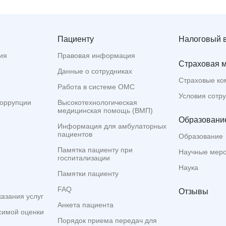
Пациенту
Налоговый 
ия
Правовая информация
Страховая 
Данные о сотрудниках
Страховые ко
Работа в системе ОМС
Условия сотр
коррупции
Высокотехнологическая
медицинская помощь (ВМП)
Образование
Информация для амбулаторных
пациентов
Образование
Памятка пациенту при
Научные мер
госпитализации
Наука
Памятки пациенту
FAQ
Отзывы
казания услуг
Анкета пациента
симой оценки
Порядок приема передач для