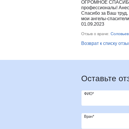
ОГРОМНОЕ СПАСИБО за
И
Инфекционные болезни
Отоне
профессионалы! Анест
Спасибо за Ваш труд,
К
Кардиология
Оторин
мои ангелы-спасители
Кардиоонкология
Офтал
01.09.2023
Кардиохирургия
П
Патоло
Отзыв о враче:
Соловьев
Кистевая хирургия
Пласти
Возврат к списку отз
Клиника абдоминальной хирургии
Подол
Клиника лечения боли
Психи
Клиника сахарного диабета
Психо
Колопроктология
Пульм
Оставьте от
Косметология
Р
Радио
М
Маммология
Ревмат
ФИО*
Мануальная терапия
Регене
Рефле
Врач*