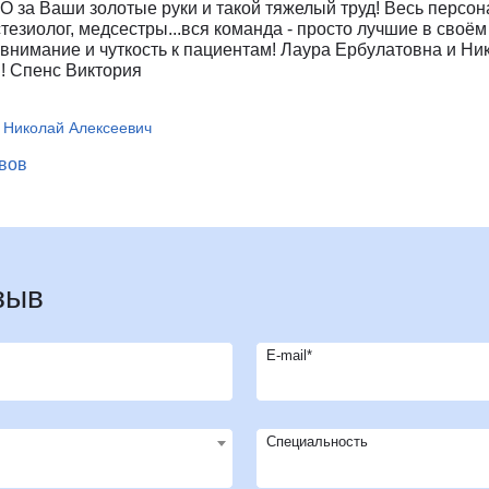
 Ваши золотые руки и такой тяжелый труд! Весь персонал
врология
Ц
Центр восстановления и
езиолог, медсестры...вся команда - просто лучшие в своём
превентивной медицины
 внимание и чуткость к пациентам! Лаура Ербулатовна и Ни
оларингология (ЛОР)
! Спенс Виктория
Центр снижения веса
ьмология
Центр спасения конечностей
гии головы и шеи
 Николай Алексеевич
Центр хирургии грыж
ческая хирургия
Ч
Челюстно-лицевая хирургия
ывов
огия
Э
Эндокринная хирургия
атрия
Эндокринология
терапия
Эндокринология-диетология
онология
Эндоскопия
зыв
логия
Эстетическая гинекология
ология
E-mail*
ративная медицина
ксотерапия
Специальность