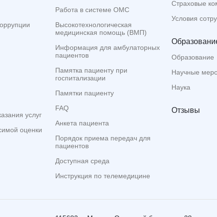
Страховые ко
Работа в системе ОМС
Условия сотр
коррупции
Высокотехнологическая
медицинская помощь (ВМП)
Образование
Информация для амбулаторных
пациентов
Образование
Памятка пациенту при
Научные мер
госпитализации
Наука
Памятки пациенту
FAQ
Отзывы
казания услуг
Анкета пациента
симой оценки
Порядок приема передач для
пациентов
Доступная среда
Инструкция по телемедицине