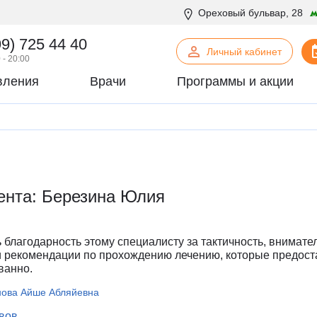
Ореховый бульвар, 28
99) 725 44 40
Личный кабинет
 - 20:00
вления
Врачи
Программы и акции
нская психология
С
Сосудистая хирургия
логия
Стоматология
офтальмология
Т
Терапия
урология
Торакальная хирургия
ента: Березина Юлия
хирургия
Травматология и ортопедия
логия
У
Урология
некология
Ф
Физиотерапия
 благодарность этому специалисту за тактичность, внимате
огия
Флебология
и рекомендации по прохождению лечению, которые предост
ванно.
рургия
Х
Химиотерапевтическое отделен
онтия
Хирургия
ова Айше Абляйевна
патия
Хирургия печени
ывов