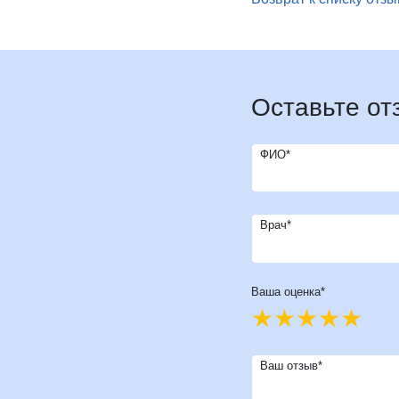
И
Инфекционные болезни
Отоне
К
Кардиология
Оторин
Кардиоонкология
Офтал
Кардиохирургия
П
Патоло
Оставьте от
Кистевая хирургия
Пласти
Клиника абдоминальной хирургии
Подол
ФИО*
Клиника лечения боли
Психи
Клиника сахарного диабета
Психо
Колопроктология
Пульм
Врач*
Косметология
Р
Радио
М
Маммология
Ревмат
Мануальная терапия
Ваша оценка*
Регене
Рефле
Ваш отзыв*