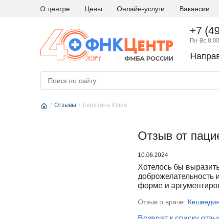
О центре
Цены
Онлайн-услуги
Вакансии
+7 (4
Пн-Вс 8:00
Напра
А
Абдоминальная хирургия
М
Медици
Аллергология и иммунология
Н
Невро
Отзывы
Андрология
Березина Юлия
Нейро
Аритмология
Нейро
Б
Бариатрическая хирургия
Отзыв от паци
Нейро
Г
Гастроэнтерология
Нефро
10.06.2024
Гематология
О
Онкоги
Хотелось бы выразить
Гинекология
Онкол
доброжелательность 
форме и аргументиро
Гинекология - эндокринология
Онкохи
Д
Дерматовенерология
Ортод
Отзыв о враче:
Кешведин
Диетология
Остео
Возврат к списку отз