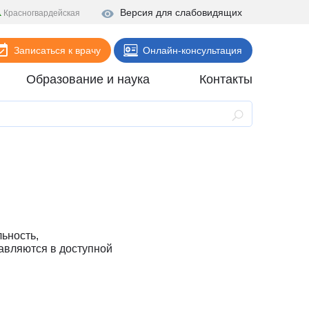
Версия для слабовидящих
Красногвардейская
Записаться к врачу
Онлайн-консультация
Образование и наука
Контакты
Анализы
Поликлиника
Диагностика
Стационар
Реабилитация
льность,
Стоматология
авляются в доступной
ие
Скорая помощь
Онлайн-услуги