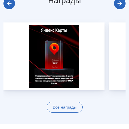
Награды
Все награды