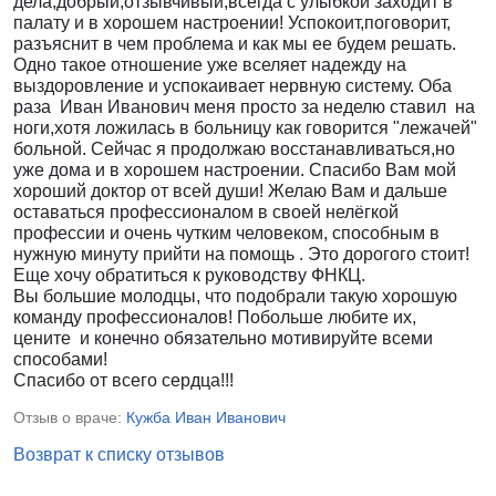
дела,добрый,отзывчивый,всегда с улыбкой заходит в
палату и в хорошем настроении! Успокоит,поговорит,
разъяснит в чем проблема и как мы ее будем решать.
Одно такое отношение уже вселяет надежду на
выздоровление и успокаивает нервную систему. Оба
раза Иван Иванович меня просто за неделю ставил на
ноги,хотя ложилась в больницу как говорится "лежачей"
больной. Сейчас я продолжаю восстанавливаться,но
уже дома и в хорошем настроении. Спасибо Вам мой
хороший доктор от всей души! Желаю Вам и дальше
оставаться профессионалом в своей нелёгкой
профессии и очень чутким человеком, способным в
нужную минуту прийти на помощь . Это дорогого стоит!
Еще хочу обратиться к руководству ФНКЦ.
Вы большие молодцы, что подобрали такую хорошую
команду профессионалов! Побольше любите их,
цените и конечно обязательно мотивируйте всеми
способами!
Спасибо от всего сердца!!!
Отзыв о враче:
Кужба Иван Иванович
Возврат к списку отзывов