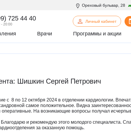
Ореховый бульвар, 28
99) 725 44 40
Личный кабинет
 - 20:00
вления
Врачи
Программы и акции
нская психология
С
Сосудистая хирургия
логия
Стоматология
офтальмология
Т
Терапия
урология
Торакальная хирургия
ента: Шишкин Сергей Петрович
хирургия
Травматология и ортопедия
логия
У
Урология
некология
Ф
Физиотерапия
е с 8 по 12 октября 2024 в отделении кардиологии. Впеча
огия
Флебология
сандровной самое положительное. Видна заинтересованнос
я оперативные. На возникающие вопросы получал исчерпы
рургия
Х
Химиотерапевтическое отделен
онтия
Хирургия
 Благодарю и рекомендую этого молодого специалиста. Сп
кардиоотделения за оказанную помощь.
патия
Хирургия печени