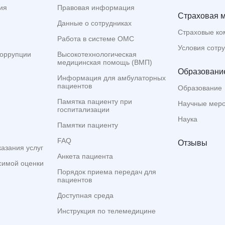
ия
Правовая информация
Страховая 
Данные о сотрудниках
Страховые ко
Работа в системе ОМС
Условия сотр
коррупции
Высокотехнологическая
медицинская помощь (ВМП)
Образование
Информация для амбулаторных
пациентов
Образование
Памятка пациенту при
Научные мер
госпитализации
Наука
Памятки пациенту
FAQ
Отзывы
казания услуг
Анкета пациента
симой оценки
Порядок приема передач для
пациентов
Доступная среда
Инструкция по телемедицине