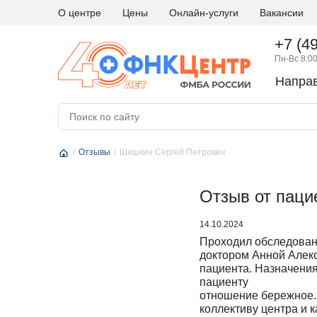
О центре
Цены
Онлайн-услуги
Вакансии
+7 (4
Пн-Вс 8:00
Напра
А
Абдоминальная хирургия
М
Медици
Аллергология и иммунология
Н
Невро
Отзывы
Андрология
Шишкин Сергей Петрович
Нейро
Аритмология
Нейро
Б
Бариатрическая хирургия
Отзыв от паци
Нейро
Г
Гастроэнтерология
Нефро
14.10.2024
Гематология
О
Онкоги
Проходил обследовани
Гинекология
Онкол
доктором Анной Алек
пациента. Назначени
Гинекология - эндокринология
Онкохи
пациенту
Д
Дерматовенерология
Ортод
отношение бережное.
коллективу центра и 
Диетология
Остео