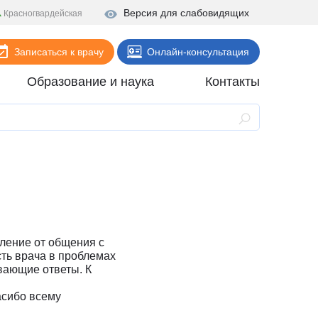
Версия для слабовидящих
Красногвардейская
Записаться к врачу
Онлайн-консультация
Образование и наука
Контакты
Анализы
Поликлиника
Диагностика
Стационар
Реабилитация
тление от общения с
Стоматология
ть врача в проблемах
вающие ответы. К
ие
Скорая помощь
асибо всему
Онлайн-услуги