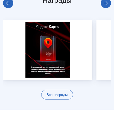
Награды
Все награды