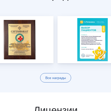
Все награды
Лицензии