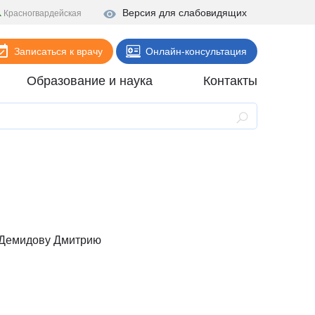
Версия для слабовидящих
Красногвардейская
Записаться к врачу
Онлайн-консультация
Образование и наука
Контакты
Анализы
Поликлиника
Диагностика
Стационар
Реабилитация
 Демидову Дмитрию
Стоматология
ие
Скорая помощь
Онлайн-услуги