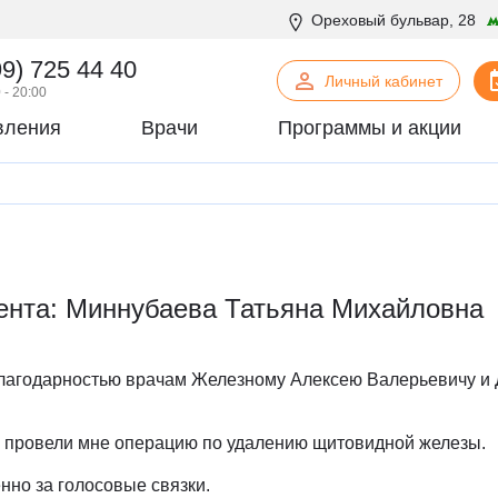
Ореховый бульвар, 28
99) 725 44 40
Личный кабинет
 - 20:00
вления
Врачи
Программы и акции
нская психология
С
Сосудистая хирургия
логия
Стоматология
офтальмология
Т
Терапия
урология
Торакальная хирургия
ента: Миннубаева Татьяна Михайловна
хирургия
Травматология и ортопедия
логия
У
Урология
некология
Ф
Физиотерапия
агодарностью врачам Железному Алексею Валерьевичу и
огия
Флебология
рургия
Х
Химиотерапевтическое отделен
4 провели мне операцию по удалению щитовидной железы.
онтия
Хирургия
нно за голосовые связки.
патия
Хирургия печени