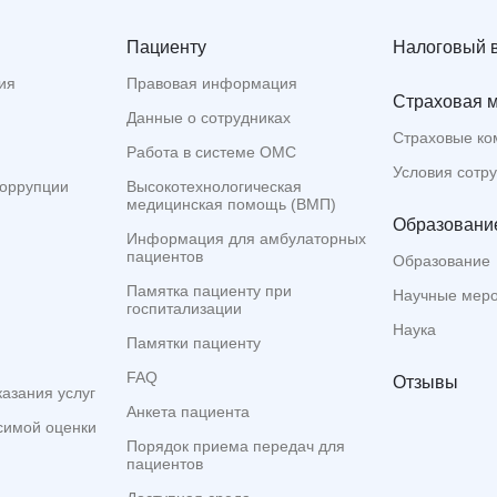
Пациенту
Налоговый 
ия
Правовая информация
Страховая 
Данные о сотрудниках
Страховые ко
Работа в системе ОМС
Условия сотр
коррупции
Высокотехнологическая
медицинская помощь (ВМП)
Образование
Информация для амбулаторных
пациентов
Образование
Памятка пациенту при
Научные мер
госпитализации
Наука
Памятки пациенту
FAQ
Отзывы
казания услуг
Анкета пациента
симой оценки
Порядок приема передач для
пациентов