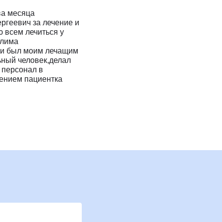
Клиника Check-up
ва месяца
геевич за лечение и
Центр профессиональной
 всем лечиться у
патологии
Клима
ии был моим лечащим
ьный человек,делал
 персонал в
нием пациентка