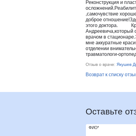
Реконструкция и плас
И
Инфекционные болезни
Отоне
осложнений.Реабилит
,самочувствие хорош
К
Кардиология
Оторин
доброе отношение!Здо
Кардиоонкология
Офтал
этого доктора. Кром
Андреевича,который 
Кардиохирургия
П
Патоло
врачом в стационаре
Кистевая хирургия
Пласти
мне аккуратные краси
отделении внимате
Клиника абдоминальной хирургии
Подол
травматологи-ортопед
Клиника лечения боли
Психи
Отзыв о враче:
Якушев Д
Клиника сахарного диабета
Психо
Колопроктология
Пульм
Возврат к списку отз
Косметология
Р
Радио
М
Маммология
Ревмат
Мануальная терапия
Регене
Рефле
Оставьте от
ФИО*