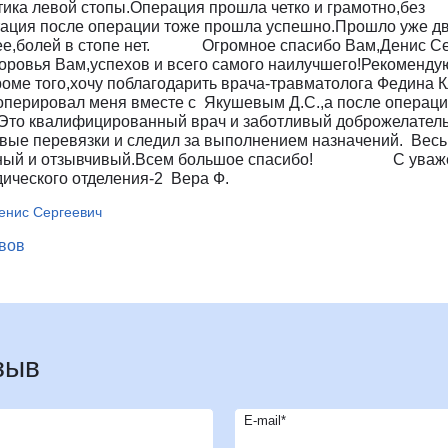
тика левой стопы.Операция прошла четко и грамотно,без
врология
Ц
Центр восстановления и
ация после операции тоже прошла успешно.Прошло уже д
превентивной медицины
ее,болей в стопе нет. Огромное спасибо Вам,Денис Сер
оларингология (ЛОР)
ровья Вам,успехов и всего самого наилучшего!Рекомендую
Центр снижения веса
ьмология
е того,хочу поблагодарить врача-травматолога Федина 
Центр спасения конечностей
оперировал меня вместе с Якушевым Д.С.,а после операц
гии головы и шеи
Центр хирургии грыж
.Это квалифицированный врач и заботливый доброжелател
ческая хирургия
вые перевязки и следил за выполнением назначений. Весь
Ч
Челюстно-лицевая хирургия
льный и отзывчивый.Всем большое спасибо! С уваже
огия
Э
Эндокринная хирургия
ического отделения-2 Вера Ф.
атрия
Эндокринология
енис Сергеевич
терапия
Эндокринология-диетология
онология
ывов
Эндоскопия
логия
Эстетическая гинекология
ология
ративная медицина
ксотерапия
зыв
E-mail*