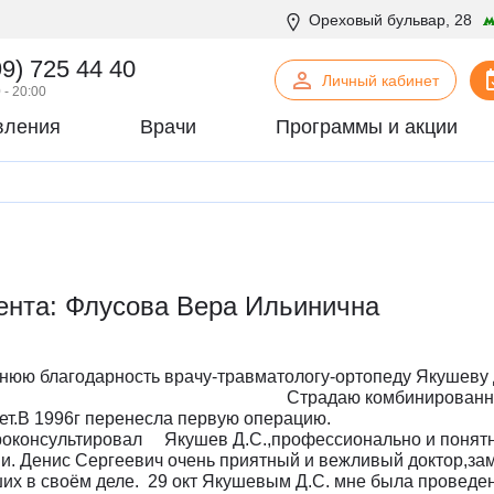
Ореховый бульвар, 28
99) 725 44 40
Личный кабинет
 - 20:00
вления
Врачи
Программы и акции
нская психология
С
Сосудистая хирургия
логия
Стоматология
офтальмология
Т
Терапия
урология
Торакальная хирургия
ента: Флусова Вера Ильинична
хирургия
Травматология и ортопедия
логия
У
Урология
некология
Ф
Физиотерапия
ннюю благодарность врачу-травматологу-ортопеду Якушеву
огия
Флебология
. Страдаю комбинированным пло
ее 30 лет.В 1996г перенесла первую опе
рургия
Х
Химиотерапевтическое отделен
роконсультировал Якушев Д.С.,профессионально и понятно
онтия
Хирургия
и. Денис Сергеевич очень приятный и вежливый доктор,за
ших в своём деле. 29 окт Якушевым Д.С. мне была проведе
патия
Хирургия печени