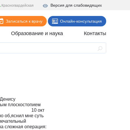
Версия для слабовидящих
Красногвардейская
Записаться к врачу
Онлайн-консультация
Образование и наука
Контакты
Анализы
Поликлиника
Диагностика
Стационар
Реабилитация
 Денису
Стоматология
скостопием
рацию. 10 окт
ие
Скорая помощь
 об,яснил мне суть
мечательный
Онлайн-услуги
на сложная операция: