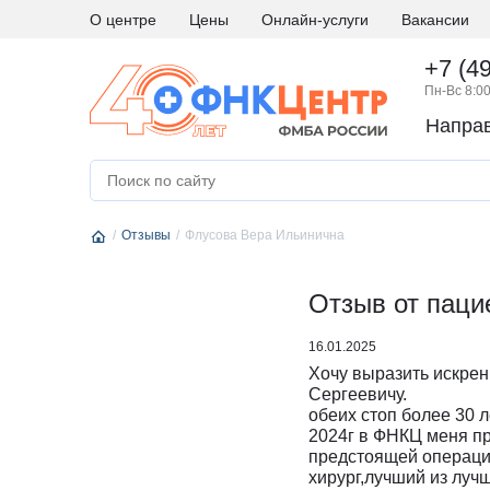
О центре
Цены
Онлайн-услуги
Вакансии
+7 (4
Пн-Вс 8:00
Напра
А
Абдоминальная хирургия
М
Медици
Аллергология и иммунология
Н
Невро
Отзывы
Андрология
Флусова Вера Ильинична
Нейро
Аритмология
Нейро
Б
Бариатрическая хирургия
Отзыв от паци
Нейро
Г
Гастроэнтерология
Нефро
16.01.2025
Гематология
О
Онкоги
Хочу выразить искре
Гинекология
Онкол
Сергеевичу
обеих стоп бол
Гинекология - эндокринология
Онкохи
2024г в ФНКЦ меня п
Д
Дерматовенерология
Ортод
предстоящей операци
хирург,лучший из луч
Диетология
Остео