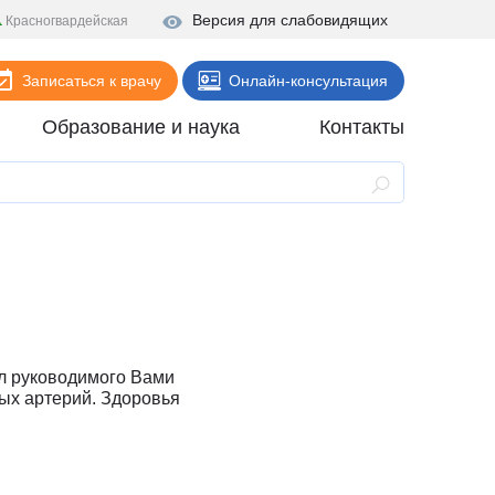
Версия для слабовидящих
Красногвардейская
Записаться к врачу
Онлайн-консультация
Образование и наука
Контакты
Анализы
Поликлиника
Диагностика
Стационар
Реабилитация
л руководимого Вами
Стоматология
ых артерий. Здоровья
ие
Скорая помощь
Онлайн-услуги