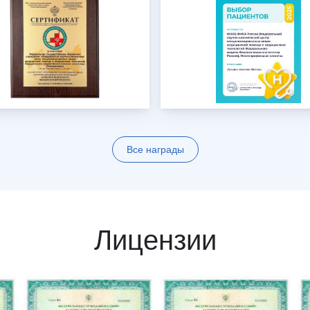
Все награды
Лицензии