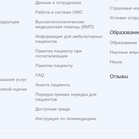
Данные о сотрудниках
Страховые ко
Работа в системе ОМС
Условия сотр
коррупции
Высокотехнологическая
медицинская помощь (ВМП)
Образование
Информация для амбулаторных
пациентов
Образование
Памятка пациенту при
Научные мер
госпитализации
Наука
Памятки пациенту
FAQ
Отзывы
казания услуг
Анкета пациента
симой оценки
Порядок приема передач для
пациентов
Доступная среда
Инструкция по телемедицине