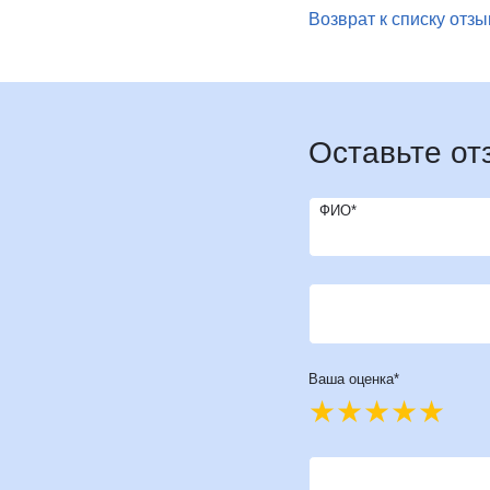
Возврат к списку отз
И
Инфекционные болезни
Отоне
К
Кардиология
Оторин
Кардиоонкология
Офтал
Кардиохирургия
П
Патоло
Кистевая хирургия
Оставьте от
Пласти
Клиника абдоминальной хирургии
Подол
Клиника лечения боли
Психи
ФИО*
Клиника сахарного диабета
Психо
Колопроктология
Пульм
Косметология
Врач*
Р
Радио
М
Маммология
Ревмат
Мануальная терапия
Регене
Ваша оценка*
Рефле
Ваш отзыв*