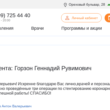
Ореховый бульвар, 28
99) 725 44 40
Личный кабинет
 - 20:00
вления
Врачи
Программы и акции
нская психология
С
Сосудистая хирургия
логия
Стоматология
офтальмология
Т
Терапия
урология
Торакальная хирургия
ента: Горзон Геннадий Рувимович
хирургия
Травматология и ортопедия
логия
У
Урология
некология
Ф
Физиотерапия
ерьевич! Искренне благодарю Вас лично,врачей и персона
огия
Флебология
сно проведённые три операции по стентированию коронарн
спешной работы! СПАСИБО!
рургия
Х
Химиотерапевтическое отделен
онтия
Хирургия
 Антон Валерьевич
патия
Хирургия печени