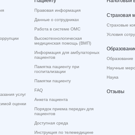
Пациенту
Налоговый 
ия
Правовая информация
Страховая 
Данные о сотрудниках
Страховые ко
Работа в системе ОМС
Условия сотр
коррупции
Высокотехнологическая
медицинская помощь (ВМП)
Образование
Информация для амбулаторных
пациентов
Образование
Памятка пациенту при
Научные мер
госпитализации
Наука
Памятки пациенту
FAQ
Отзывы
казания услуг
Анкета пациента
симой оценки
Порядок приема передач для
пациентов
Доступная среда
Инструкция по телемедицине