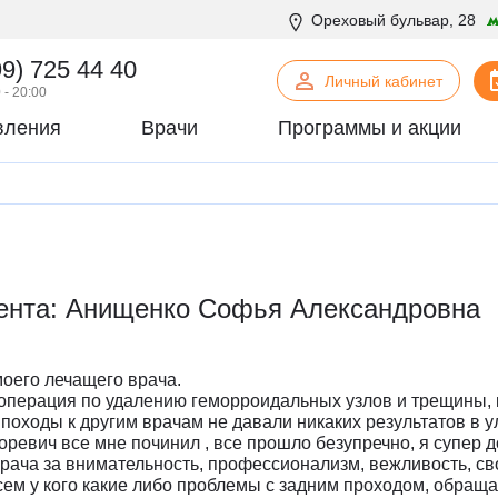
Ореховый бульвар, 28
99) 725 44 40
Личный кабинет
 - 20:00
вления
Врачи
Программы и акции
нская психология
С
Сосудистая хирургия
логия
Стоматология
офтальмология
Т
Терапия
урология
Торакальная хирургия
ента: Анищенко Софья Александровна
хирургия
Травматология и ортопедия
логия
У
Урология
некология
Ф
Физиотерапия
моего лечащего врача.
огия
Флебология
операция по удалению геморроидальных узлов и трещины,
 походы к другим врачам не давали никаких результатов в 
рургия
Х
Химиотерапевтическое отделен
оревич все мне починил , все прошло безупречно, я супер 
онтия
Хирургия
врача за внимательность, профессионализм, вежливость, с
сем у кого какие либо проблемы с задним проходом, обраща
патия
Хирургия печени