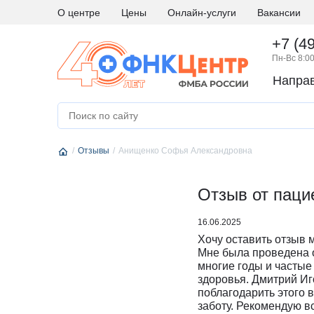
О центре
Цены
Онлайн-услуги
Вакансии
+7 (4
Пн-Вс 8:00
Напра
А
Абдоминальная хирургия
М
Медици
Аллергология и иммунология
Н
Невро
Отзывы
Андрология
Анищенко Софья Александровна
Нейро
Аритмология
Нейро
Б
Бариатрическая хирургия
Отзыв от паци
Нейро
Г
Гастроэнтерология
Нефро
16.06.2025
Гематология
О
Онкоги
Хочу оставить отзыв 
Гинекология
Онкол
Мне была проведена 
многие годы и частые
Гинекология - эндокринология
Онкохи
здоровья. Дмитрий Иг
Д
Дерматовенерология
Ортод
поблагодарить этого 
заботу. Рекомендую в
Диетология
Остео