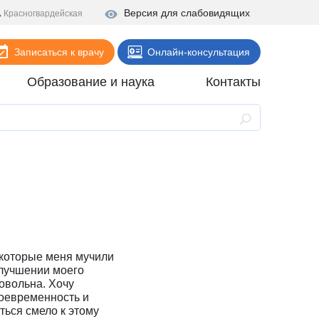
Версия для слабовидящих
Красногвардейская
Записаться к врачу
Онлайн-консультация
Образование и наука
Контакты
Анализы
Поликлиника
Диагностика
Стационар
Реабилитация
Стоматология
 которые меня мучили
улучшении моего
ие
Скорая помощь
довольна. Хочу
воевременность и
Онлайн-услуги
ться смело к этому