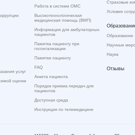
Страховые ко
Работа в системе ОМС
Условия сотр
коррупции
Высокотехнологическая
медицинская помощь (ВМП)
Образование
Информация для амбулаторных
пациентов
Образование
Памятка пациенту при
Научные мер
госпитализации
Наука
Памятки пациенту
FAQ
Отзывы
казания услуг
Анкета пациента
симой оценки
Порядок приема передач для
пациентов
Доступная среда
Инструкция по телемедицине