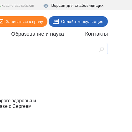
Версия для слабовидящих
Красногвардейская
Записаться к врачу
Онлайн-консультация
Образование и наука
Контакты
Анализы
Поликлиника
Диагностика
Стационар
Реабилитация
брого здоровья и
Стоматология
лаве с Сергеем
ие
Скорая помощь
Онлайн-услуги