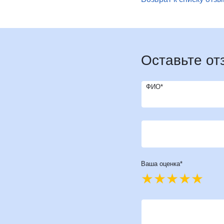
И
Инфекционные болезни
Отоне
К
Кардиология
Оторин
Кардиоонкология
Офтал
Кардиохирургия
П
Патоло
Оставьте от
Кистевая хирургия
Пласти
Клиника абдоминальной хирургии
Подол
ФИО*
Клиника лечения боли
Психи
Клиника сахарного диабета
Психо
Колопроктология
Пульм
Врач*
Косметология
Р
Радио
М
Маммология
Ревмат
Мануальная терапия
Ваша оценка*
Регене
Рефле
Ваш отзыв*