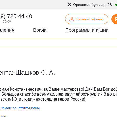
Ореховый бульвар, 28
99) 725 44 40
Личный кабинет
 - 20:00
вления
Врачи
Программы и акции
нская психология
С
Сосудистая хирургия
логия
Стоматология
офтальмология
Т
Терапия
урология
Торакальная хирургия
ента: Шашков С. А.
хирургия
Травматология и ортопедия
логия
У
Урология
некология
Ф
Физиотерапия
оман Константинович, за Ваше мастерство! Дай Вам Бог до
огия
Флебология
! Большое спасибо всему коллективу Нейрохирургии 3 во г
ским! Эти люди - настоящие герои России!
рургия
Х
Химиотерапевтическое отделен
онтия
Хирургия
 Роман Константинович
патия
Хирургия печени
ывов