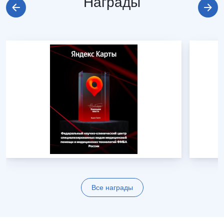
Награды
Все награды