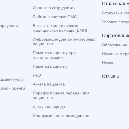
Страховая 
Данные о сотрудниках
Страховые ко
Работа в системе ОМС
Условия сотр
коррупции
Высокотехнологическая
медицинская помощь (ВМП)
Образование
Информация для амбулаторных
пациентов
Образование
Памятка пациенту при
Научные мер
госпитализации
Наука
Памятки пациенту
FAQ
Отзывы
казания услуг
Анкета пациента
симой оценки
Порядок приема передач для
пациентов
Доступная среда
Инструкция по телемедицине