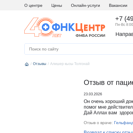
О центре
Цены
Онлайн-услуги
Вакансии
+7 (4
Пн-Вс 8:00
Напра
А
Абдоминальная хирургия
М
Медици
Аллергология и иммунология
Н
Невро
Отзывы
Андрология
Алишер кызы Толгонай
Нейро
Аритмология
Нейро
Б
Бариатрическая хирургия
Отзыв от паци
Нейро
Г
Гастроэнтерология
Нефро
23.03.2026
Гематология
О
Онкоги
Он очень хороший док
Гинекология
Онкол
помог мне действите
Дай Аллах вам здоро
Гинекология - эндокринология
Онкохи
Д
Дерматовенерология
Ортод
Отзыв о враче:
Гельфанд
Диетология
Остео
Возврат к списку отз