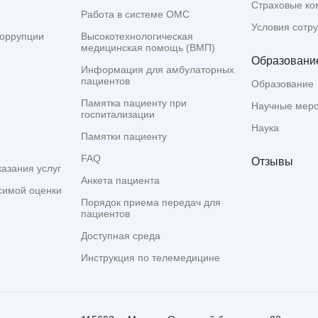
Страховые ко
Работа в системе ОМС
Условия сотр
коррупции
Высокотехнологическая
медицинская помощь (ВМП)
Образование
Информация для амбулаторных
пациентов
Образование
Памятка пациенту при
Научные мер
госпитализации
Наука
Памятки пациенту
FAQ
Отзывы
казания услуг
Анкета пациента
симой оценки
Порядок приема передач для
пациентов
Доступная среда
Инструкция по телемедицине