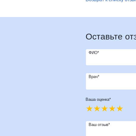
И
Инфекционные болезни
Отоне
К
Кардиология
Оторин
Кардиоонкология
Офтал
Кардиохирургия
П
Патоло
Оставьте от
Кистевая хирургия
Пласти
Клиника абдоминальной хирургии
Подол
ФИО*
Клиника лечения боли
Психи
Клиника сахарного диабета
Психо
Колопроктология
Пульм
Врач*
Косметология
Р
Радио
М
Маммология
Ревмат
Мануальная терапия
Ваша оценка*
Регене
Рефле
Ваш отзыв*