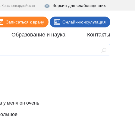
Версия для слабовидящих
Красногвардейская
Записаться к врачу
Онлайн-консультация
Образование и наука
Контакты
Анализы
Поликлиника
Диагностика
Стационар
Реабилитация
а у меня он очень
Стоматология
большое
ие
Скорая помощь
Онлайн-услуги