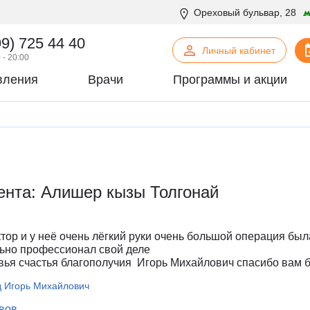
Ореховый бульвар, 28
99) 725 44 40
Личный кабинет
 - 20:00
вления
Врачи
Программы и акции
нская психология
С
Сосудистая хирургия
логия
Стоматология
офтальмология
Т
Терапия
урология
Торакальная хирургия
ента: Алишер кызы Толгонай
хирургия
Травматология и ортопедия
логия
У
Урология
некология
Ф
Физиотерапия
тор и у неё очень лёгкий руки очень большой операция был
огия
Флебология
льно профессионал свой деле
вья счастья благополучия Игорь Михайлович спасибо вам 
рургия
Х
Химиотерапевтическое отделен
онтия
Хирургия
 Игорь Михайлович
патия
Хирургия печени
ывов