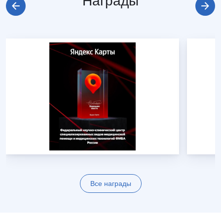
Награды
Все награды