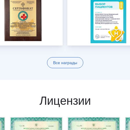
Все награды
Лицензии