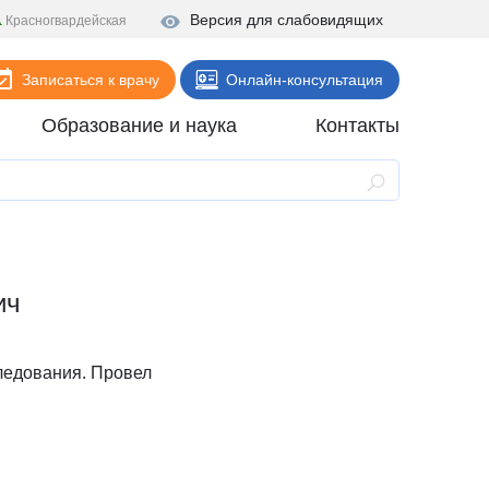
Версия для слабовидящих
Красногвардейская
Записаться к врачу
Онлайн-консультация
Образование и наука
Контакты
Анализы
Поликлиника
Диагностика
ич
Стационар
Реабилитация
ледования. Провел
Стоматология
ие
Скорая помощь
Онлайн-услуги