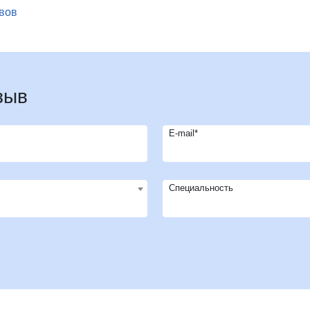
ывов
врология
Ц
Центр восстановления и
превентивной медицины
оларингология (ЛОР)
Центр снижения веса
ьмология
Центр спасения конечностей
гии головы и шеи
Центр хирургии грыж
зыв
ческая хирургия
Ч
Челюстно-лицевая хирургия
огия
Э
Эндокринная хирургия
атрия
E-mail*
Эндокринология
терапия
Эндокринология-диетология
онология
Эндоскопия
логия
Специальность
Эстетическая гинекология
ология
ративная медицина
ксотерапия