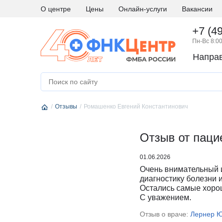
О центре
Цены
Онлайн-услуги
Вакансии
+7 (4
Пн-Вс 8:00
Напра
А
Абдоминальная хирургия
М
Медици
Аллергология и иммунология
Н
Невро
Отзывы
Андрология
Ромашенко Евгений Константинович
Нейро
Аритмология
Нейро
Б
Бариатрическая хирургия
Отзыв от паци
Нейро
Г
Гастроэнтерология
Нефро
01.06.2026
Гематология
О
Онкоги
Очень внимательный 
Гинекология
Онкол
диагностику болезни 
Остались самые хоро
Гинекология - эндокринология
Онкохи
С уважением.
Д
Дерматовенерология
Ортод
Отзыв о враче:
Лернер Ю
Диетология
Остео