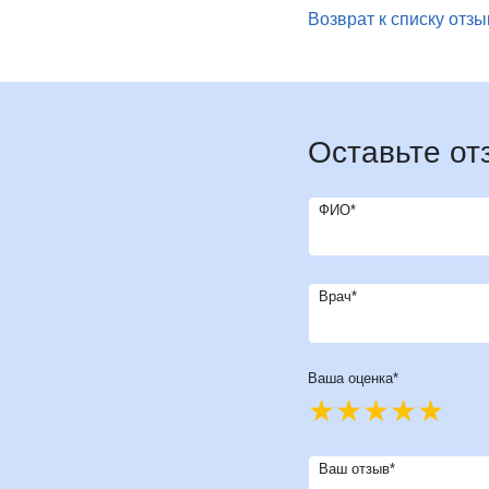
Возврат к списку отз
И
Инфекционные болезни
Отоне
К
Кардиология
Оторин
Кардиоонкология
Офтал
Кардиохирургия
П
Патоло
Кистевая хирургия
Оставьте от
Пласти
Клиника абдоминальной хирургии
Подол
Клиника лечения боли
Психи
ФИО*
Клиника сахарного диабета
Психо
Колопроктология
Пульм
Косметология
Врач*
Р
Радио
М
Маммология
Ревмат
Мануальная терапия
Регене
Ваша оценка*
Рефле
Ваш отзыв*