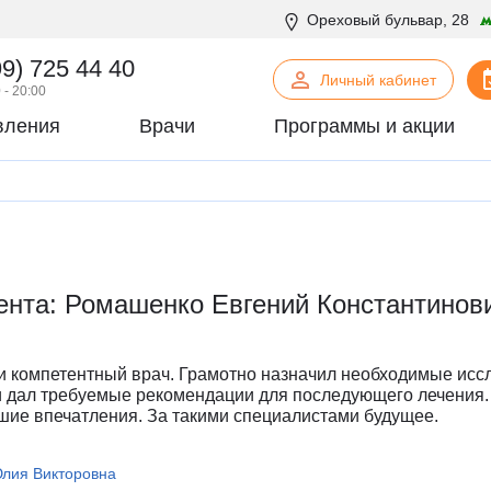
Ореховый бульвар, 28
99) 725 44 40
Личный кабинет
 - 20:00
вления
Врачи
Программы и акции
нская психология
С
Сосудистая хирургия
логия
Стоматология
офтальмология
Т
Терапия
урология
Торакальная хирургия
ента: Ромашенко Евгений Константинов
хирургия
Травматология и ортопедия
логия
У
Урология
некология
Ф
Физиотерапия
и компетентный врач. Грамотно назначил необходимые исс
огия
Флебология
и дал требуемые рекомендации для последующего лечения.
шие впечатления. За такими специалистами будущее.
рургия
Х
Химиотерапевтическое отделен
онтия
Хирургия
лия Викторовна
патия
Хирургия печени