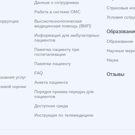
Данные о сотрудниках
Страховые ко
Работа в системе ОМС
Условия сотр
коррупции
Высокотехнологическая
медицинская помощь (ВМП)
Образование
Информация для амбулаторных
пациентов
Образование
Памятка пациенту при
Научные мер
госпитализации
Наука
Памятки пациенту
FAQ
Отзывы
казания услуг
Анкета пациента
симой оценки
Порядок приема передач для
пациентов
Доступная среда
Инструкция по телемедицине