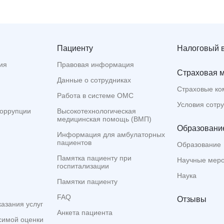
Пациенту
Налоговый 
ия
Правовая информация
Страховая 
Данные о сотрудниках
Страховые ко
Работа в системе ОМС
Условия сотр
коррупции
Высокотехнологическая
медицинская помощь (ВМП)
Образование
Информация для амбулаторных
пациентов
Образование
Памятка пациенту при
Научные мер
госпитализации
Наука
Памятки пациенту
FAQ
Отзывы
казания услуг
Анкета пациента
симой оценки