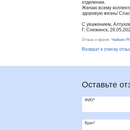
отделении.
И
Инфекционные болезни
Отоне
Желаю всему коллекти
здоровую жизнь! Спас
К
Кардиология
Оторин
Кардиоонкология
Офтал
С уважением, Алтухов
Г. Снежинск, 26.05.20
Кардиохирургия
П
Патоло
Кистевая хирургия
Пласти
Отзыв о враче:
Чайкин Р
Клиника абдоминальной хирургии
Подол
Возврат к списку отз
Клиника лечения боли
Психи
Клиника сахарного диабета
Психо
Колопроктология
Пульм
Косметология
Р
Радио
Оставьте от
М
Маммология
Ревмат
Мануальная терапия
Регене
ФИО*
Рефле
Врач*