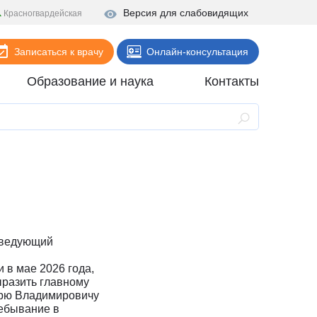
Версия для слабовидящих
Красногвардейская
Записаться к врачу
Онлайн-консультация
Образование и наука
Контакты
Анализы
Поликлиника
Диагностика
Стационар
Реабилитация
аведующий
Стоматология
в мае 2026 года,
ие
Скорая помощь
ыразить главному
орю Владимировичу
Онлайн-услуги
ребывание в