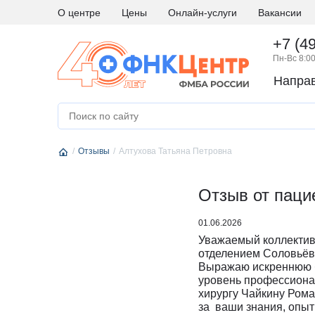
О центре
Цены
Онлайн-услуги
Вакансии
+7 (4
Пн-Вс 8:00
Напра
А
Абдоминальная хирургия
М
Медици
Аллергология и иммунология
Н
Невро
Отзывы
Андрология
Алтухова Татьяна Петровна
Нейро
Аритмология
Нейро
Б
Бариатрическая хирургия
Отзыв от паци
Нейро
Г
Гастроэнтерология
Нефро
01.06.2026
Гематология
О
Онкоги
Уважаемый коллектив
Гинекология
Онкол
отделением Соловьёв
Выражаю искреннюю б
Гинекология - эндокринология
Онкохи
уровень профессионал
Д
Дерматовенерология
Ортод
хирургу Чайкину Ром
за ваши знания, опы
Диетология
Остео