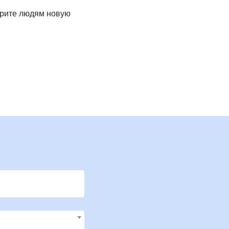
Клиника Check-up
арите людям новую
Центр профессиональной
патологии