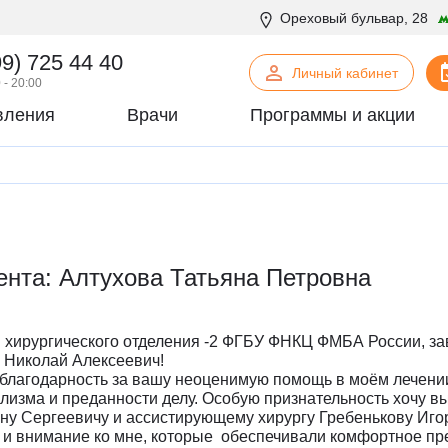
Ореховый бульвар, 28
99) 725 44 40
Личный кабинет
 - 20:00
вления
Врачи
Программы и акции
нская психология
С
Сосудистая хирургия
логия
Стоматология
офтальмология
Т
Терапия
урология
Торакальная хирургия
ента: Алтухова Татьяна Петровна
хирургия
Травматология и ортопедия
логия
У
Урология
некология
Ф
Физиотерапия
 хирургического отделения -2 ФГБУ ФНКЦ ФМБА России, з
огия
Флебология
 Николай Алексеевич!
лагодарность за вашу неоценимую помощь в моём лечении 
рургия
Х
Химиотерапевтическое отделен
изма и преданности делу. Особую признательность хочу в
онтия
Хирургия
ану Сергеевичу и ассистирующему хирургу Гребенькову Иг
т и внимание ко мне, которые обеспечивали комфортное п
патия
Хирургия печени