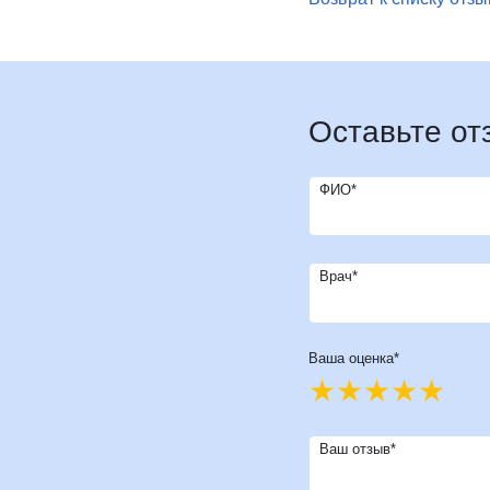
И
Инфекционные болезни
Отоне
К
Кардиология
Оторин
Кардиоонкология
Офтал
Кардиохирургия
П
Патоло
Оставьте от
Кистевая хирургия
Пласти
Клиника абдоминальной хирургии
Подол
ФИО*
Клиника лечения боли
Психи
Клиника сахарного диабета
Психо
Колопроктология
Пульм
Врач*
Косметология
Р
Радио
М
Маммология
Ревмат
Мануальная терапия
Ваша оценка*
Регене
Рефле
Ваш отзыв*