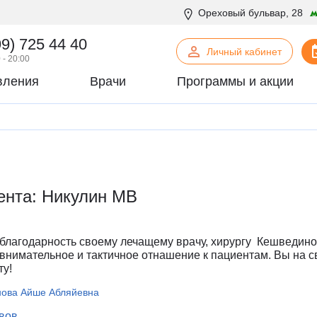
Ореховый бульвар, 28
99) 725 44 40
Личный кабинет
 - 20:00
вления
Врачи
Программы и акции
нская психология
С
Сосудистая хирургия
логия
Стоматология
офтальмология
Т
Терапия
урология
Торакальная хирургия
ента: Никулин МВ
хирургия
Травматология и ортопедия
логия
У
Урология
некология
Ф
Физиотерапия
лагодарность своему лечащему врачу, хирургу Кешведино
огия
Флебология
внимательное и тактичное отнашение к пациентам. Вы на 
ту!
рургия
Х
Химиотерапевтическое отделен
онтия
Хирургия
ова Айше Абляйевна
патия
Хирургия печени
ывов