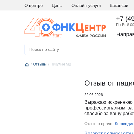
О центре
Цены
Онлайн-услуги
Вакансии
+7 (4
Пн-Вс 8:00
Напра
А
Абдоминальная хирургия
М
Медици
Аллергология и иммунология
Н
Невро
Отзывы
Андрология
Никулин МВ
Нейро
Аритмология
Нейро
Б
Бариатрическая хирургия
Отзыв от паци
Нейро
Г
Гастроэнтерология
Нефро
22.06.2026
Гематология
О
Онкоги
Выражаю искреннюю б
Гинекология
Онкол
профессионализм, за 
спасибо за вашу рабо
Гинекология - эндокринология
Онкохи
Д
Дерматовенерология
Ортод
Отзыв о враче:
Кешведин
Диетология
Остео
Возврат к списку отз