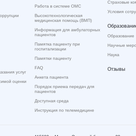
Страховые ко
Работа в системе ОМС
Условия сотр
коррупции
Высокотехнологическая
медицинская помощь (ВМП)
Образование
Информация для амбулаторных
пациентов
Образование
Памятка пациенту при
Научные мер
госпитализации
Наука
Памятки пациенту
FAQ
Отзывы
казания услуг
Анкета пациента
симой оценки
Порядок приема передач для
пациентов
Доступная среда
Инструкция по телемедицине