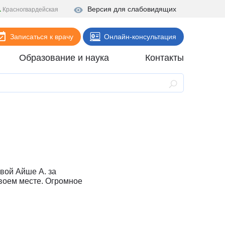
Версия для слабовидящих
Красногвардейская
Записаться к врачу
Онлайн-консультация
Образование и наука
Контакты
Анализы
Поликлиника
Диагностика
Стационар
Реабилитация
вой Айше А. за
Стоматология
своем месте. Огромное
ие
Скорая помощь
Онлайн-услуги