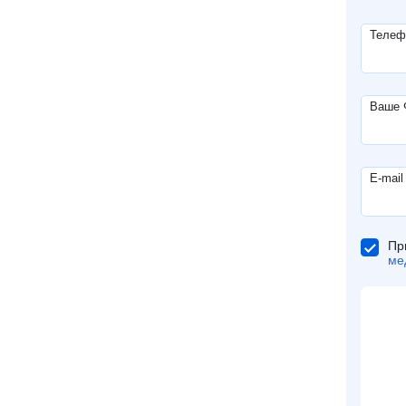
Телеф
Ваше
E-mail
Пр
ме