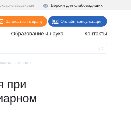
Версия для слабовидящих
Красногвардейская
Записаться к врачу
Онлайн-консультация
Образование и наука
Контакты
Анализы
Поликлиника
рном вмешательстве
Диагностика
я при
Стационар
Реабилитация
иарном
Стоматология
ие
Скорая помощь
Онлайн-услуги