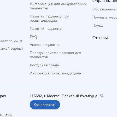
Образование
Информация для амбулаторных
пациентов
Образование
Памятка пациенту при
Научные мер
госпитализации
Наука
Памятки пациенту
FAQ
Отзывы
казания услуг
Анкета пациента
симой оценки
Порядок приема передач для
пациентов
Доступная среда
Инструкция по телемедицине
ерах
115682, г. Москва, Ореховый бульвар д. 28
Как проехать
ащищены