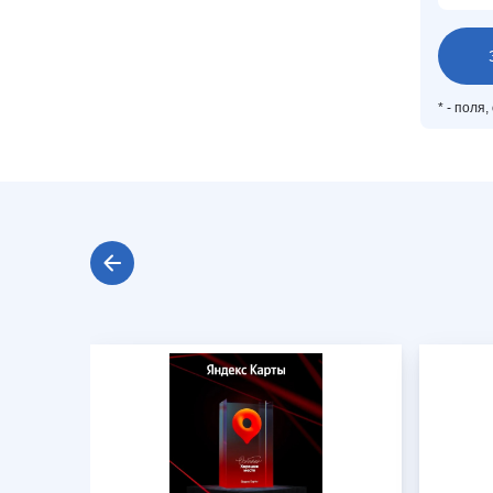
*
- поля,