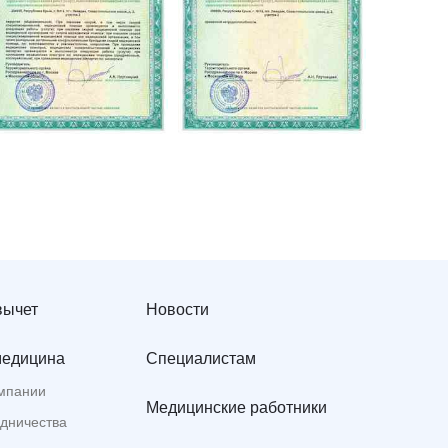
вычет
Новости
медицина
Специалистам
мпании
Медицинские работники
удничества