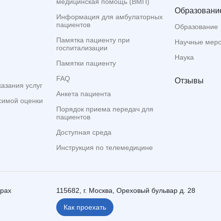
медицинская помощь (ВМП)
Образование
Информация для амбулаторных
пациентов
Образование
Памятка пациенту при
Научные мер
госпитализации
Наука
Памятки пациенту
FAQ
Отзывы
казания услуг
Анкета пациента
симой оценки
Порядок приема передач для
пациентов
Доступная среда
Инструкция по телемедицине
ерах
115682, г. Москва, Ореховый бульвар д. 28
Как проехать