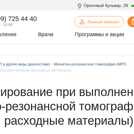
Ореховый бульвар, 28
99) 725 44 40
Личный кабинет
 - 20:00
вления
Врачи
Программы и акции
нская психология
С
Сосудистая хирургия
логия
Стоматология
Т и другие виды диагностики)
офтальмология
Магнитно-резонансная томография (МРТ)
Т
Терапия
ографии (включая расходные материалы)
урология
Торакальная хирургия
хирургия
Травматология и ортопедия
тирование при выполнен
логия
У
Урология
некология
Ф
Физиотерапия
о-резонансной томограф
огия
Флебология
рургия
Х
Химиотерапевтическое отделен
я расходные материалы)
онтия
Хирургия
патия
Хирургия печени