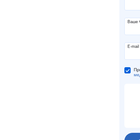
Ваше
E-mail
Пр
ме