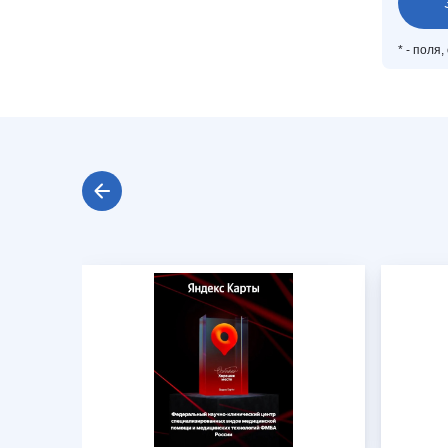
*
- поля,