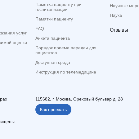
Памятка пациенту при
Научные мер
госпитализации
Наука
Памятки пациенту
FAQ
Отзывы
казания услуг
Анкета пациента
симой оценки
Порядок приема передач для
пациентов
Доступная среда
Инструкция по телемедицине
ерах
115682, г. Москва, Ореховый бульвар д. 28
Как проехать
ащищены