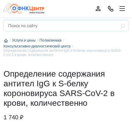
Услуги и цены
Поликлиника
Консультативно-диагностический центр
Определение содержания антител IgG к S-белку короновируса SARS-
CoV-2 в крови, количественно
Определение содержания
антител IgG к S-белку
короновируса SARS-CoV-2 в
крови, количественно
1 740 ₽