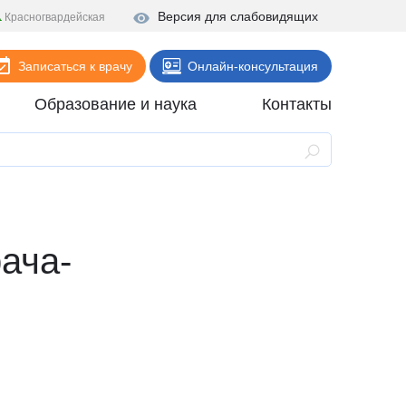
Версия для слабовидящих
Красногвардейская
Записаться к врачу
Онлайн-консультация
Образование и наука
Контакты
Анализы
Поликлиника
Диагностика
ача-
Стационар
Реабилитация
Стоматология
ие
Скорая помощь
Онлайн-услуги