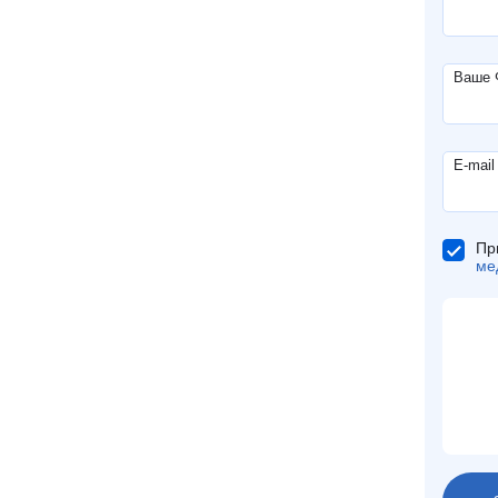
Ваше
E-mail
Пр
ме