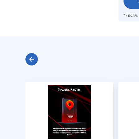
*
- поля,