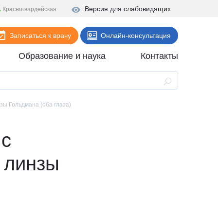
Версия для слабовидящих
Красногвардейская
Записаться к врачу
Онлайн-консультация
Образование и наука
Контакты
Анализы
Поликлиника
зы Гольдмана (оба глаза)
Диагностика
 с
Стационар
Реабилитация
 линзы
Стоматология
ие
Скорая помощь
Онлайн-услуги