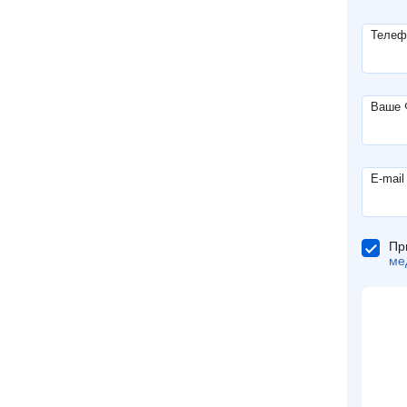
Телеф
Ваше
E-mail
Пр
ме