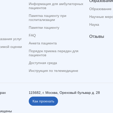
Образование
Информация для амбулаторных
пациентов
Образование
Памятка пациенту при
Научные мер
госпитализации
Наука
Памятки пациенту
FAQ
Отзывы
казания услуг
Анкета пациента
симой оценки
Порядок приема передач для
пациентов
Доступная среда
Инструкция по телемедицине
ерах
115682, г. Москва, Ореховый бульвар д. 28
Как проехать
ащищены