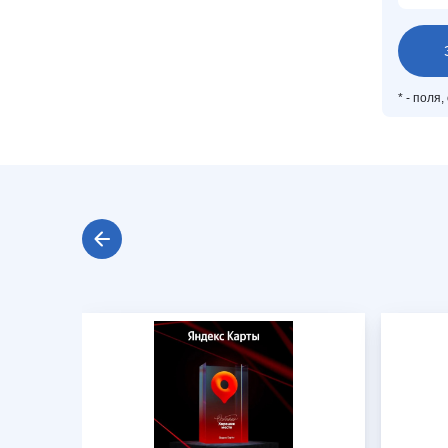
*
- поля,