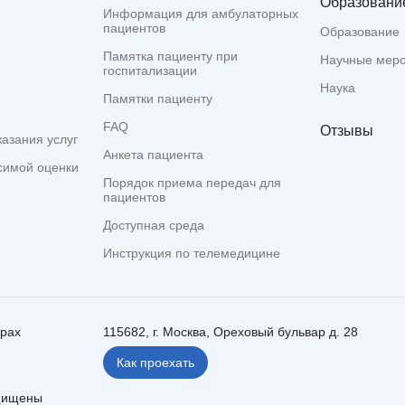
Образование
Информация для амбулаторных
пациентов
Образование
Памятка пациенту при
Научные мер
госпитализации
Наука
Памятки пациенту
FAQ
Отзывы
казания услуг
Анкета пациента
симой оценки
Порядок приема передач для
пациентов
Доступная среда
Инструкция по телемедицине
ерах
115682, г. Москва, Ореховый бульвар д. 28
Как проехать
ащищены