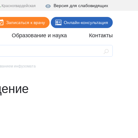
Версия для слабовидящих
Красногвардейская
Записаться к врачу
Онлайн-консультация
Образование и наука
Контакты
Анализы
Поликлиника
ованием инфузомата
Диагностика
дение
Стационар
Реабилитация
Стоматология
ие
Скорая помощь
Онлайн-услуги