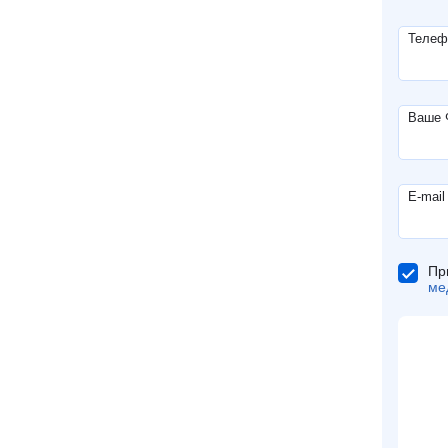
Телеф
Ваше
E-mail
Пр
ме