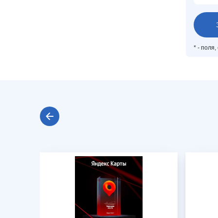
*
- поля,