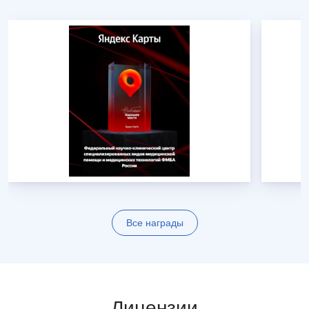
Все награды
Лицензии