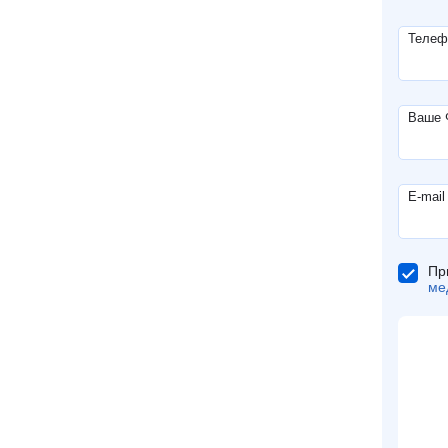
Телеф
Ваше
E-mail
Пр
ме