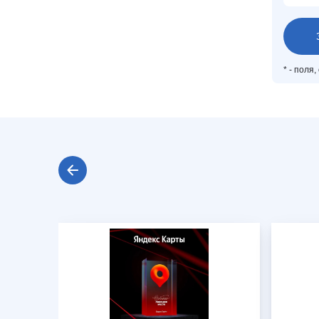
*
- поля,