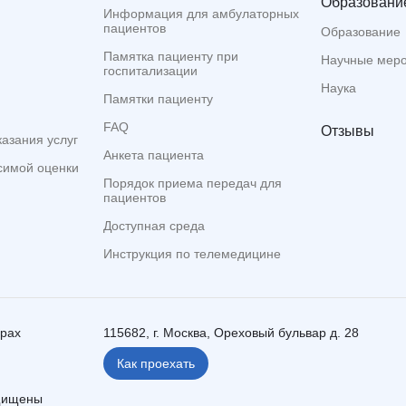
Образование
Информация для амбулаторных
пациентов
Образование
Памятка пациенту при
Научные мер
госпитализации
Наука
Памятки пациенту
FAQ
Отзывы
казания услуг
Анкета пациента
симой оценки
Порядок приема передач для
пациентов
Доступная среда
Инструкция по телемедицине
ерах
115682, г. Москва, Ореховый бульвар д. 28
Как проехать
ащищены