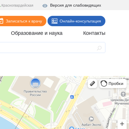
Версия для слабовидящих
Красногвардейская
Записаться к врачу
Онлайн-консультация
Образование и наука
Контакты
Анализы
Поликлиника
Диагностика
Стационар
Реабилитация
Стоматология
ие
Скорая помощь
Онлайн-услуги