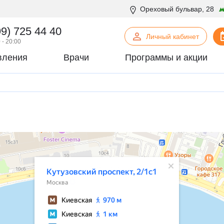
Ореховый бульвар, 28
99) 725 44 40
Личный кабинет
 - 20:00
вления
Врачи
Программы и акции
нская психология
С
Сосудистая хирургия
логия
Стоматология
офтальмология
Т
Терапия
урология
Торакальная хирургия
хирургия
Травматология и ортопедия
логия
У
Урология
некология
Ф
Физиотерапия
огия
Флебология
рургия
Х
Химиотерапевтическое отделен
онтия
Хирургия
патия
Хирургия печени