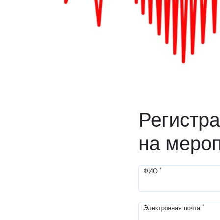
Регистр
на меро
*
ФИО
*
Электронная почта