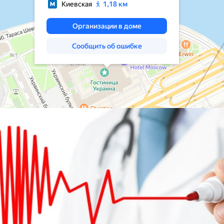
врология
Ц
Центр восстановления и
превентивной медицины
оларингология (ЛОР)
Центр снижения веса
ьмология
Центр спасения конечностей
гии головы и шеи
Центр хирургии грыж
ческая хирургия
Ч
Челюстно-лицевая хирургия
огия
Э
Эндокринная хирургия
атрия
Эндокринология
терапия
Эндокринология-диетология
онология
Эндоскопия
логия
Эстетическая гинекология
ология
ративная медицина
ксотерапия