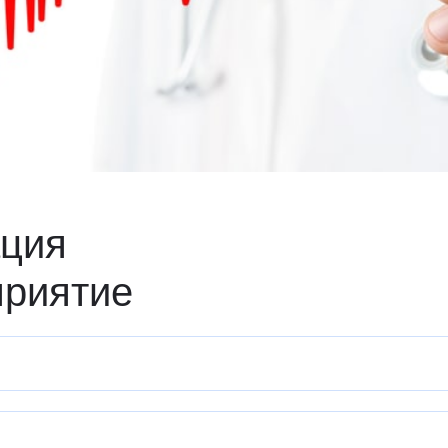
ация
приятие